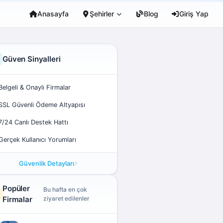
Anasayfa
Şehirler
Blog
Giriş Yap
Güven Sinyalleri
Belgeli & Onaylı Firmalar
SSL Güvenli Ödeme Altyapısı
7/24 Canlı Destek Hattı
Gerçek Kullanıcı Yorumları
Güvenlik Detayları
Popüler
Bu hafta en çok
Firmalar
ziyaret edilenler