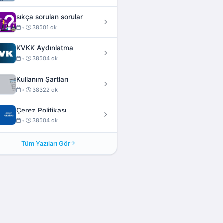
sıkça sorulan sorular
•
38501 dk
KVKK Aydınlatma
•
38504 dk
Kullanım Şartları
•
38322 dk
Çerez Politikası
•
38504 dk
Tüm Yazıları Gör