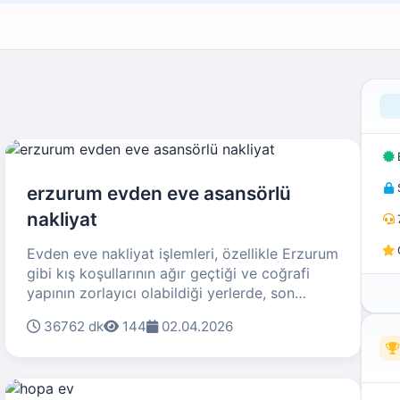
erzurum evden eve asansörlü
nakliyat
Evden eve nakliyat işlemleri, özellikle Erzurum
gibi kış koşullarının ağır geçtiği ve coğrafi
yapının zorlayıcı olabildiği yerlerde, son
derece önemli ve dikkat gerektiren
36762 dk
144
02.04.2026
hizmetlerdir. Bu alanda sıkça tercih edilen
yöntemlerden biri olanasansörlü nakliyat,
taşınma sürecini kolaylaştırırken birçok yanlış
anlama ve bilgi kirliliğine de yol açabiliyor. Bu