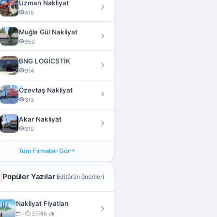
Uzman Nakliyat
415
Muğla Gül Nakliyat
350
BNG LOGİCSTİK
314
Özevtaş Nakliyat
313
Akar Nakliyat
310
Tüm Firmaları Gör
Popüler Yazılar
Editörün önerileri
Nakliyat Fiyatları
•
37745 dk