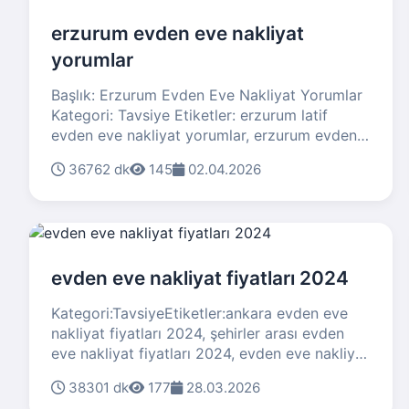
sunarak sektör içinde önemli bir konumda yer
almaktadır. Bu analizde Zafer Evden Eve
erzurum evden eve nakliyat
Nakliyat Erzurum özelinde, evden eve nakliyat
yorumlar
sektörünün genel durumunu, mevcut trendleri,
istatistiksel verileri ve geleceğe dair
Başlık: Erzurum Evden Eve Nakliyat Yorumlar
beklentileri detaylı bir biçimde ele
Kategori: Tavsiye Etiketler: erzurum latif
alacağız.Erzurum, Türkiye’nin Doğu Anadolu
evden eve nakliyat yorumlar, erzurum evden
Bölgesi’nde bulunan önemli bir merkez. Geniş
eve nakliyat eşya depolama hizmeti yorumlar,
coğrafyası, gelişen altyapısı ve artan nüfusu
36762 dk
145
02.04.2026
erzurum evden eve nakliyat eşya depolama
ile...
hizmeti yakutiye yorumları, erzurum evden
eve nakliyat yorum, erzurum evden eve
nakliyat firmaları SEO: 'erzurum evden eve
nakliyat yorumlar', 'erzurum evden eve
nakliyat yorumlar Tavsiye'Erzurum’da evden
evden eve nakliyat fiyatları 2024
eve nakliyat hizmeti almak isteyen pek çok
Kategori:TavsiyeEtiketler:ankara evden eve
kişi, firmaların kalitesi, güvenilirliği ve
nakliyat fiyatları 2024, şehirler arası evden
sundukları ek hizmetlerle ilgili çeşitli sorulara
eve nakliyat fiyatları 2024, evden eve nakliyat
ve yanlış inanışlara sahip olabiliyor. Nakliyat
fiyatları 2023, evden eve nakliyat fiyatları
sektörü, özellikle taşınma sürecinde büyük
38301 dk
177
28.03.2026
2020, evden eve nakliyat fiyatları 2022
kolaylık ve profesyonellik sağlayan firmalarla