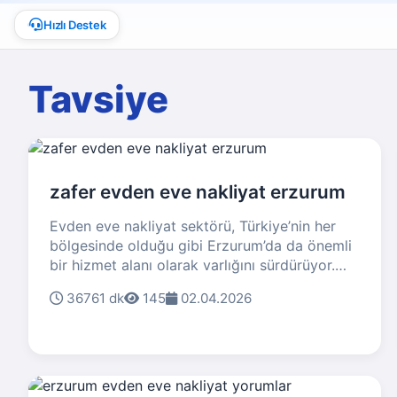
Hızlı Destek
Tavsiye
zafer evden eve nakliyat erzurum
Evden eve nakliyat sektörü, Türkiye’nin her
bölgesinde olduğu gibi Erzurum’da da önemli
bir hizmet alanı olarak varlığını sürdürüyor.
Özellikle büyükşehirlerin ve gelişen şehirlerin
36761 dk
145
02.04.2026
yoğun insan hareketliliğiyle birlikte evden eve
taşımacılık ihtiyacı giderek artmakta. Bu
doğrultuda “Zafer Evden Eve Nakliyat
Erzurum” gibi yerel firmalar, bölge halkının
taşınma ihtiyaçlarına profesyonel çözümler