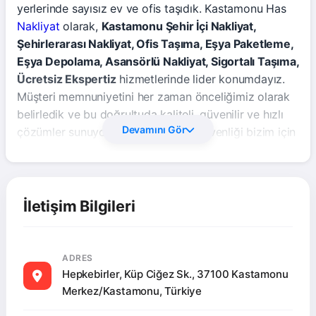
yerlerinde sayısız ev ve ofis taşıdık. Kastamonu Has
Nakliyat
olarak,
Kastamonu Şehir İçi Nakliyat,
Şehirlerarası Nakliyat, Ofis Taşıma, Eşya Paketleme,
Eşya Depolama, Asansörlü Nakliyat, Sigortalı Taşıma,
Ücretsiz Ekspertiz
hizmetlerinde lider konumdayız.
Müşteri memnuniyetini her zaman önceliğimiz olarak
belirledik ve bu doğrultuda kaliteli, güvenilir ve hızlı
Devamını Gör
çözümler sunuyoruz. Eşyalarınızın güvenliği bizim için
en önemli konu. Bu nedenle, her taşıma işleminde en
modern ekipmanları ve deneyimli personeli
kullanıyoruz. Kastamonu'da nakliyat denince akla ilk
gelen isim olmaktan gurur duyuyoruz. Siz de sorunsuz
İletişim Bilgileri
ve profesyonel bir taşıma deneyimi yaşamak
isterseniz, Kastamonu Has Nakliyat'a güvenebilirsiniz.
Bizimle iletişime geçin, size en uygun çözümleri
ADRES
sunalım. Unutmayın, eşyalarınız emin ellerde!
Hepkebirler, Küp Ciğez Sk., 37100 Kastamonu
Merkez/Kastamonu, Türkiye
Kastamonu Şehir İ̇çi Nakliyat,