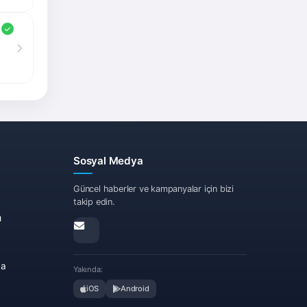
 için
Sosyal Medya
Güncel haberler ve kampanyalar için bizi
takip edin.
ı
ma
Yakında:
iOS
Android