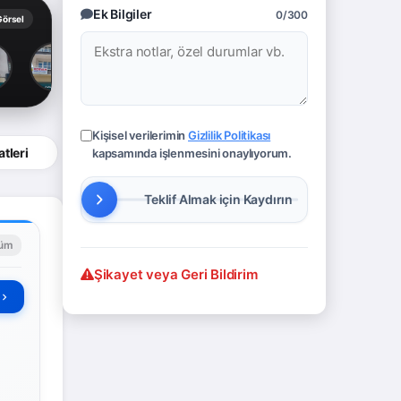
Ek Bilgiler
0/300
Görsel
Kişisel verilerimin
Gizlilik Politikası
tleri
kapsamında işlenmesini onaylıyorum.
lüm
Şikayet veya Geri Bildirim