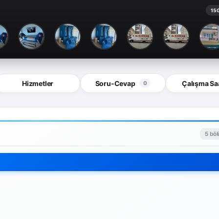
15 
Hizmetler
Soru-Cevap
Çalışma Saa
0
5 bö