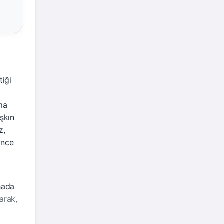
tiği
ma
şkın
z,
önce
hada
arak,