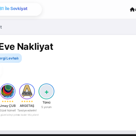
81 İle Sevkiyat
t
Eve Nakliyat
ergi Levhalı
+
★
★
★
★
★
★
★
★
★
★
Tümü
Umay ÇUB
ARGETAŞ
5 yorum
Güzel hizmet!
Tavsiye ederim!
ar. Her konuda uçtan uca hizmet veriliyor. Mobilyacıları çok iyi. Paketleme hizmeti alabiliyorsunuz; her şey çok iyi ve çok hızlı.
 işlerini yaptılar. Bundan sonra tüm eş dost akraba nakliye işimiz kendilerinde. Dürüst ve temiz arkadaşlara ve özellikle montaj
şekkürler kervan ekibi
dan sonuna kadar titiz, planlı ve son derece profesyonel bir hizmet aldık. Sorunsuz bir taşıma isteyenlere gönül rahatlığıyl
ileyi çok seviyoruz...zararsız, ziyansız taşınırsınız...son derece profesyonel bir ekiptirler..kesinlikle öneririm...