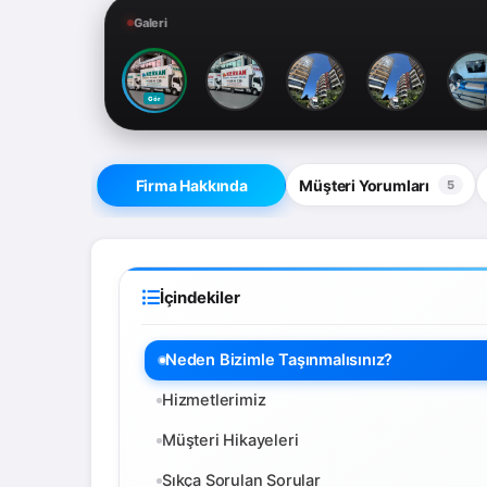
Galeri
Gör
Firma Hakkında
Müşteri Yorumları
5
İçindekiler
Neden Bizimle Taşınmalısınız?
Hizmetlerimiz
Müşteri Hikayeleri
Sıkça Sorulan Sorular