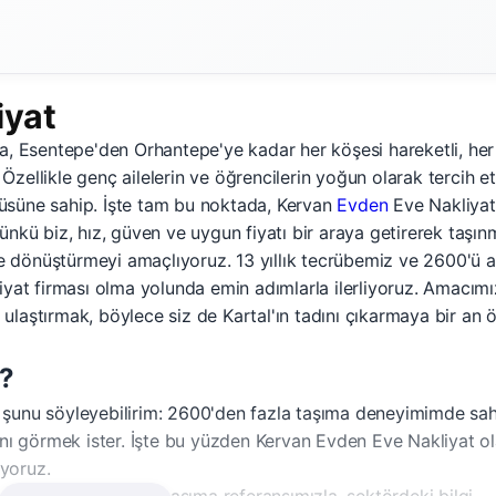
iyat
k'a, Esentepe'den Orhantepe'ye kadar her köşesi hareketli, her
Özellikle genç ailelerin ve öğrencilerin yoğun olarak tercih et
ngüsüne sahip. İşte tam bu noktada, Kervan
Evden
Eve Nakliyat
nkü biz, hız, güven ve uygun fiyatı bir araya getirerek taşın
me dönüştürmeyi amaçlıyoruz. 13 yıllık tecrübemiz ve 2600'ü a
kliyat firması olma yolunda emin adımlarla ilerliyoruz. Amacımı
 ulaştırmak, böylece siz de Kartal'ın tadını çıkarmaya bir an 
z?
ze şunu söyleyebilirim: 2600'den fazla taşıma deneyimimde sa
nı görmek ister. İşte bu yüzden Kervan Evden Eve Nakliyat ol
uyoruz.