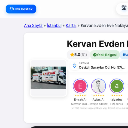
🛣️
Hızlı Destek
Ana Sayfa
»
İstanbul
»
Kartal
»
Kervan Evden Eve Nakliya
Kervan Evden 
5.0
(61)
Yetki Belgesi
V
KONUM
Cevizli, Saraylar Cd. No: 57/1 iç Kapı No: 3, 34862 Kartal/İstanbul, Türkiye
★
★
★
★
★
★
★
★
★
★
★
★
★
★
★
Emrah Al
Aykut Al
alyadua
Memnun kaldım!
Tavsiye ederim!
Hızlı servis!
tli bir olaydı. Tesadüfen firmaya denk geldik. Eşyaların hepsini büyük titizlikle paketleyip, yine büyük titizlikle açıp kuruyorl
eni evimize taşındık. Güleryüzlü,hızlı,deneyimli, profesyonel bir firma. Eşyalarımız hiç bir zarar görmedi.sorunsuz bir şekilde
profosyonel çalışma ekibi Temiz ve. Hızlı nakliye taşınma gerçekleşti çok memnun kaldım te
Ankara’daki ofis taşımamızı Kervan Nakliyat ile yaptık. Sürecin başın
Uzunnnn yıllardır çalıştığımız, artık ailemiz haline gelen bu güzel a