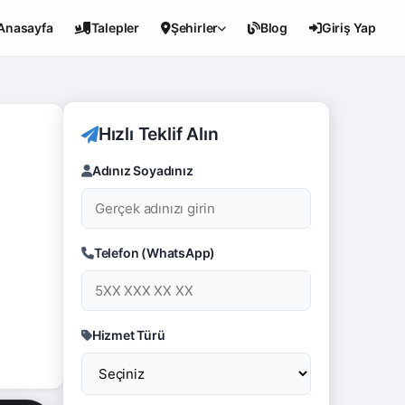
Anasayfa
Talepler
Şehirler
Blog
Giriş Yap
Hızlı Teklif Alın
Adınız Soyadınız
Telefon (WhatsApp)
Hizmet Türü
 Biz çok memnun kaldık. Tüm çevremize tavsiye edeceğiz.
ı yapan arkadaşa çok teşekkür ederim. KESKİN ailesi. 💐
a tavsiye ederiz. Teşekkürler 👏 ARGETAŞ MÜHENDİSLİK