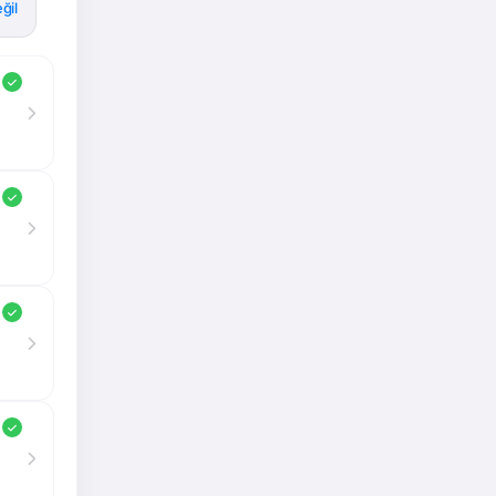
ğil
eri
aman
renci
uz.
ize
ret