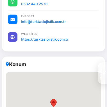
müşterilerimizin memnuniyeti için kullanıyoruz.
0532 449 25 91
K1 Belgesi, %100 Sigortalı ve Ambalajlı Nakliyat:
Türktaş Lojistik olarak yasalara uygun, K1 belgesine
E-POSTA
sahip bir firmayız. Eşyalarınızın güvenliği bizim için en
info@turktaslojistik.com.tr
önemli önceliklerden biridir. Bu nedenle tüm
taşımalarımız %100 sigortalıdır. Ayrıca, eşyalarınızın
WEB SITESI
zarar görmemesi için en kaliteli ambalaj malzemelerini
https://turktaslojistik.com.tr
kullanıyoruz ve profesyonel ekibimiz tarafından
özenle paketleniyor. Ataşehir'deki taşımalarımızda,
eşyalarınızın güvenliği konusunda içiniz rahat olsun.
Asansörlü Sistem (20. Kata Kadar, Trafik Derdi Yok):
Konum
Ataşehir'deki yüksek binaların ve yoğun trafiğin
Teklif Topla
taşınmayı zorlaştırdığını biliyoruz. Bu nedenle,
asansörlü taşıma sistemimizle 20. kata kadar olan
dairelere kolayca ulaşabiliyoruz. Asansörlü sistem
sayesinde eşyalarınız merdivenlerden taşınırken
oluşabilecek hasarlardan korunur ve taşıma süresi
önemli ölçüde kısalır. Ataşehir'de asansörlü nakliyat