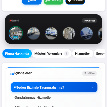
Ara
WhatsApp
Yol Tarifi
Galeri
10 Görsel
Gör
Firma Hakkında
Müşteri Yorumları
Hizmetler
Soru-
5
İçindekiler
5 bölüm
Neden Bizimle Taşınmalısınız?
Sunduğumuz Hizmetler