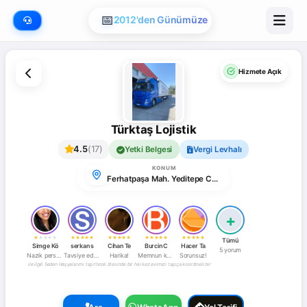
📅
2012'den Günümüze
Hizmete Açık
Türktaş Lojistik
4.5
(17)
Yetki Belgesi
Vergi Levhalı
KONUM
Ferhatpaşa Mah. Yeditepe Cad. 16, Ferhatpaşa, Yıldız Sok. No:32, 34888 Ataşehir/İstanbul, Türkiye
+
★
★
★
★
★
★
★
★
★
★
★
★
★
★
★
★
★
★
★
★
★
★
★
★
★
Tümü
Simge Kö
serkan s
Cihan Te
Burcin C
Hacer Ta
5 yorum
Nazik personel!
Tavsiye ederim!
Harika!
Memnun kaldım!
Sorunsuz!
onu ile ilgili Seden Hanım’a bildirimde bulundum ve başka bir hanımefendiye aktarmış, hanımefendi, evimden alınan kolilerin kendi depolarına ulaş
le gerçekleştirdim ve beklentilerimin çok ötesinde bir hizmet aldım. Başlangıçtan teslimata kadar her aşamada son derece profesyonel, titiz ve gü
an Hollanda Maastricht’e eşyalarımı taşıttım. Baştan sona çok profesyonel bir hizmet aldım. Eşyalarım özenle paketlendi, zamanında teslim edildi
Yılmaz bey ve ekibi oldukça koordineli bir şekilde çalışıyorlar. Sağolsunlar ne istediysek
İki kez evimizi taşıdılar. Yılmaz bey e çok teşekkür ederiz. Çok memnun kaldık. E