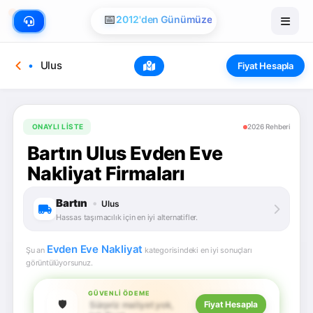
📅
2012'den Günümüze
Ulus
Fiyat Hesapla
ONAYLI LISTE
2026 Rehberi
Bartın Ulus Evden Eve
Nakliyat Firmaları
Bartın
•
Ulus
Hassas taşımacılık için en iyi alternatifler.
Evden Eve Nakliyat
Şu an
kategorisindeki en iyi sonuçları
görüntülüyorsunuz.
GÜVENLI ÖDEME
🛡️
Sürpriz maliyet yok,
Fiyat Hesapla