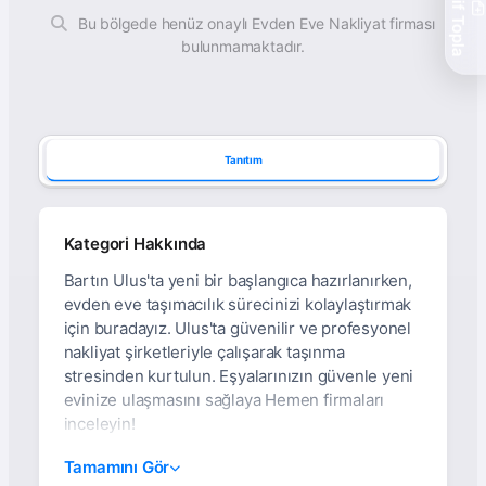
Teklif Topla
Bu bölgede henüz onaylı Evden Eve Nakliyat firması
bulunmamaktadır.
Tanıtım
Kategori Hakkında
Bartın Ulus'ta yeni bir başlangıca hazırlanırken,
evden eve taşımacılık sürecinizi kolaylaştırmak
için buradayız. Ulus'ta güvenilir ve profesyonel
nakliyat şirketleriyle çalışarak taşınma
stresinden kurtulun. Eşyalarınızın güvenle yeni
evinize ulaşmasını sağlaya Hemen firmaları
inceleyin!
Bartın Ulus Evden Eve
Tamamını Gör