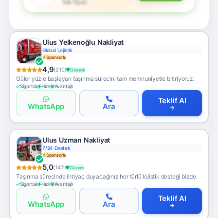
tek fiyat
Ulus Yelkenoğlu Nakliyat
Global Lojistik
Sponsorlu
4,9
(210)
Güvenli
Güler yüzle başlayan taşınma sürecini tam memnuniyetle bitiriyoruz.
Sigortalı
Hızlı
Avantajlı
Teklif Al
WhatsApp
Ara
Ulus Uzman Nakliyat
7/24 Destek
Sponsorlu
5,0
(142)
Güvenli
Taşınma sürecinde ihtiyaç duyacağınız her türlü lojistik desteği bizde.
Sigortalı
Hızlı
Avantajlı
Teklif Al
WhatsApp
Ara