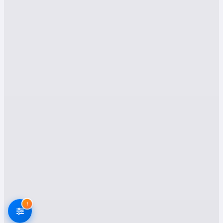
Ulus gibi kendine özgü coğrafi yapısı ve
yerleşim düzeni olan bir ilçede, amatörce
yapılan taşımacılık işlemleri hem zaman kaybına
hem de eşyalarınızın zarar görmesine neden
olabilir. Profesyonel nakliyat şirketleri ise,
Ulus'un yerel koşullarına hakim, deneyimli
ekipleri ve uygun ekipmanlarıyla taşınma
sürecinizi en iyi şekilde yönetir.
Deneyimli ve Uzman Kadro:
Ulus'ta hizmet
veren nakliyat şirketlerimiz, evden eve
nakliyat konusunda uzmanlaşmış, eğitimli
ve deneyimli personellerden oluşur.
Eşyalarınızın ambalajlanmasından
taşınmasına, demontajından montajına
kadar her aşama titizlikle yürütülür.
!
Güvenli Ambalajlama:
Eşyalarınızın