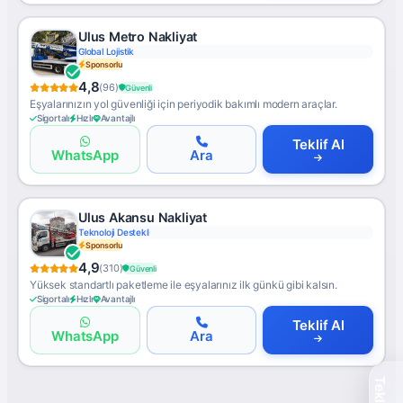
Ulus Metro Nakliyat
Global Lojistik
Sponsorlu
4,8
(96)
Güvenli
Eşyalarınızın yol güvenliği için periyodik bakımlı modern araçlar.
Sigortalı
Hızlı
Avantajlı
Teklif Al
WhatsApp
Ara
Ulus Akansu Nakliyat
Teknoloji Destekli
Sponsorlu
4,9
(310)
Güvenli
Yüksek standartlı paketleme ile eşyalarınız ilk günkü gibi kalsın.
Sigortalı
Hızlı
Avantajlı
Teklif Al
WhatsApp
Ara