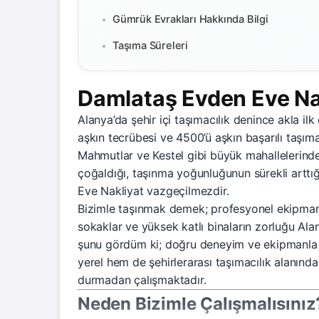
Gümrük Evrakları Hakkında Bilgi
Taşıma Süreleri
Damlataş Evden Eve Na
Alanya’da şehir içi taşımacılık denince akla il
aşkın tecrübesi ve 4500’ü aşkın başarılı taşım
Mahmutlar ve Kestel gibi büyük mahallelerinde y
çoğaldığı, taşınma yoğunluğunun sürekli arttığ
Eve Nakliyat vazgeçilmezdir.
Bizimle taşınmak demek; profesyonel ekipman ku
sokaklar ve yüksek katlı binaların zorluğu Ala
şunu gördüm ki; doğru deneyim ve ekipmanla he
yerel hem de şehirlerarası taşımacılık alanın
durmadan çalışmaktadır.
Neden Bizimle Çalışmalısınız