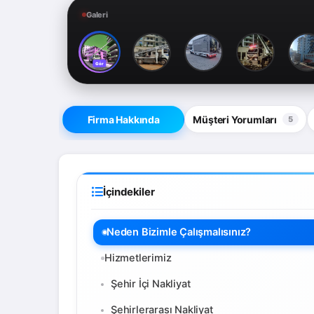
Galeri
Gör
Firma Hakkında
Müşteri Yorumları
5
İçindekiler
Neden Bizimle Çalışmalısınız?
Hizmetlerimiz
Şehir İçi Nakliyat
Şehirlerarası Nakliyat