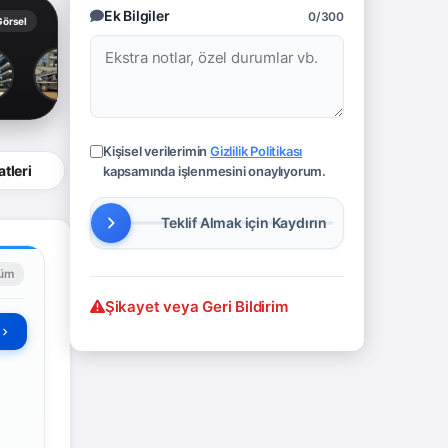
Ek Bilgiler
0/300
Görsel
Kişisel verilerimin
Gizlilik Politikası
tleri
kapsamında işlenmesini onaylıyorum.
lüm
Şikayet veya Geri Bildirim