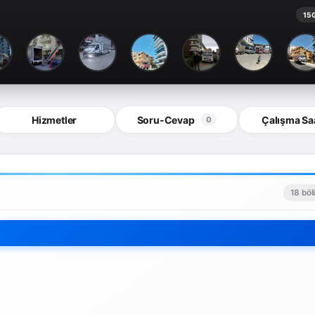
15 
Hizmetler
Soru-Cevap
Çalışma Saa
0
18 bö