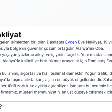
kliyat
k gelen isimlerden biri olan Damlataş
Evden
Eve Nakliyat, 19 yıl
asıyla bölgenin güvenilir çözüm ortağıdır. Alanya’nın Oba,
aşayan yüzlerce aileyi ve iş yerini taşıdık. Yeni rezidansları
ı Alanya’da kaliteli ve hızlı hizmet arayanlar için Damlataş E
llanımı, sigortalı ve hızlı teslimat demektir. Yoğun trafik, d
nya’da taşımacılıkta karşılaşılan en büyük engellerdendir. Sah
r türlü zorluk kolaylıkla aşılabiliyor. İşte tam bu nedenle h
da firmamız, müşteri memnuniyetini en üst düzeye çıkarmak içi
?