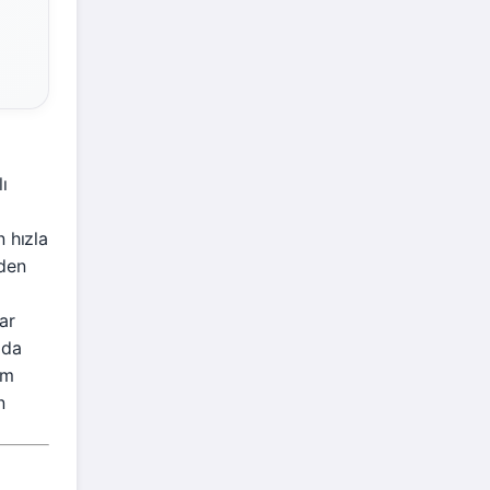
ı
n hızla
vden
ar
ada
em
n