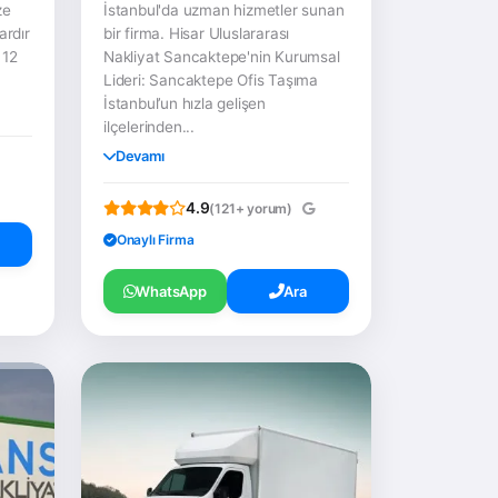
ze
İstanbul'da uzman hizmetler sunan
ardır
bir firma. Hisar Uluslararası
 12
Nakliyat Sancaktepe'nin Kurumsal
Lideri: Sancaktepe Ofis Taşıma
İstanbul’un hızla gelişen
ilçelerinden...
Devamı
4.9
(121+ yorum)
Onaylı Firma
WhatsApp
Ara