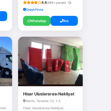
4.6
(265+ yorum)
Onaylı Firma
WhatsApp
Ara
Hisar Uluslararası Nakliyat
Meclis, Teraziler Cd. 3 A
zman
Hisar Uluslararası Nakliyat,