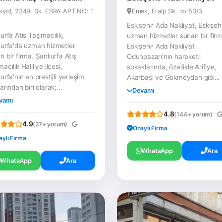
kyol, 2349. Sk. ESRA APT NO: 1
Emek, Eralp Sk. no:53/3
Eskişehir Ada Nakliyat, Eskişeh
ıurfa Atış Taşımacılık,
uzman hizmetler sunan bir firm
ıurfa'da uzman hizmetler
Eskişehir Ada Nakliyat
n bir firma. Şanlıurfa Atış
Odunpazarı'nın hareketli
acılık Haliliye ilçesi,
sokaklarında, özellikle Arifiye,
urfa’nın en prestijli yerleşim
Akarbaşı ve Gökmeydan gibi...
arından biri olarak;...
Devamı
vamı
4.8
(144+ yorum)
4.9
(27+ yorum)
Onaylı Firma
aylı Firma
WhatsApp
Ara
WhatsApp
Ara