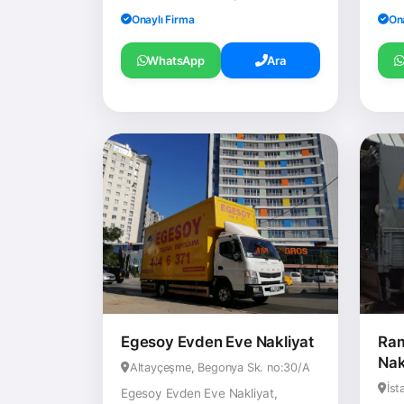
Onaylı Firma
On
WhatsApp
Ara
Egesoy Evden Eve Nakliyat
Ram
Nak
Altayçeşme, Begonya Sk. no:30/A
İst
Egesoy Evden Eve Nakliyat,