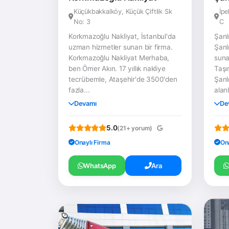
Küçükbakkalköy, Küçük Çiftlik Sk
İpe
No: 3
C
Korkmazoğlu Nakliyat, İstanbul'da
Şanl
uzman hizmetler sunan bir firma.
Şanl
Korkmazoğlu Nakliyat Merhaba,
suna
ben Ömer Akın. 17 yıllık nakliye
Taşım
tecrübemle, Ataşehir'de 3500'den
Şanlı
fazla...
alanl
Devamı
De
5.0
(21+ yorum)
Onaylı Firma
On
WhatsApp
Ara