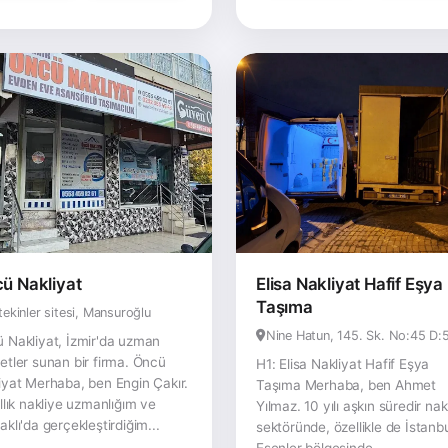
ü Nakliyat
Elisa Nakliyat Hafif Eşya
Taşıma
tekinler sitesi, Mansuroğlu
Nine Hatun, 145. Sk. No:45 D:
 Nakliyat, İzmir'da uzman
etler sunan bir firma. Öncü
H1: Elisa Nakliyat Hafif Eşya
iyat Merhaba, ben Engin Çakır.
Taşıma Merhaba, ben Ahmet
ıllık nakliye uzmanlığım ve
Yılmaz. 10 yılı aşkın süredir nak
aklı'da gerçekleştirdiğim...
sektöründe, özellikle de İstanb
Esenler bölgesinde...