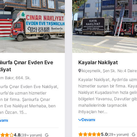
lıurfa Çınar Evden Eve
Kayalar Nakliyat
liyat
İkiçeşmelik, Şen Sk. No:4 Daire
m Bakır, 664. Sk.
Kayalar Nakliyat, Aydın'da uz
hizmetler sunan bir firma. Kaya
ıurfa Çınar Evden Eve Nakliyat,
Nakliyat Kuşadası’nın hızla gel
ıurfa'da uzman hizmetler
bölgeleri Yavansu, Davutlar gib
n bir firma. Şanlıurfa Çınar
mahallelerinde taşımacılık
n Eve Nakliyat Merhaba, ben
ihtiyaçları her...
an Özcan. 15...
Devamı
vamı
5.0
(29+ yorum)
4.8
(39+ yorum)