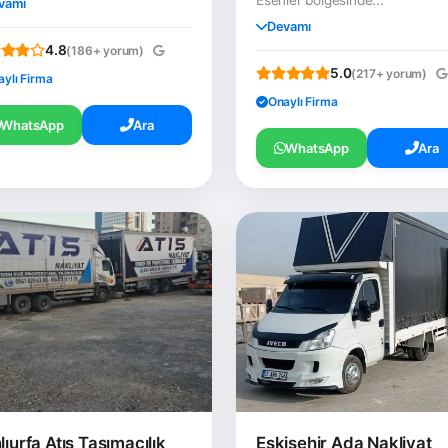
vamı
Devamı
4.8
(186+ yorum)
5.0
(217+ yorum)
aylı Firma
Onaylı Firma
WhatsApp
Ara
WhatsApp
Ara
lıurfa Atış Taşımacılık
Eskişehir Ada Nakliyat