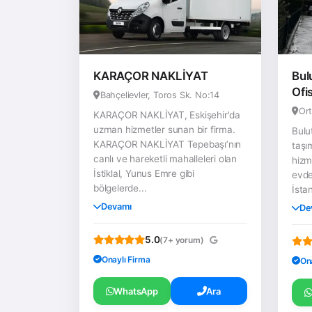
KARAÇOR NAKLİYAT
Bul
Ofi
Bahçelievler, Toros Sk. No:14
Ort
KARAÇOR NAKLİYAT, Eskişehir'da
uzman hizmetler sunan bir firma.
Bulu
KARAÇOR NAKLİYAT Tepebaşı’nın
taşı
canlı ve hareketli mahalleleri olan
hizm
İstiklal, Yunus Emre gibi
evde
bölgelerde...
İstan
Devamı
De
5.0
(7+ yorum)
Onaylı Firma
On
WhatsApp
Ara