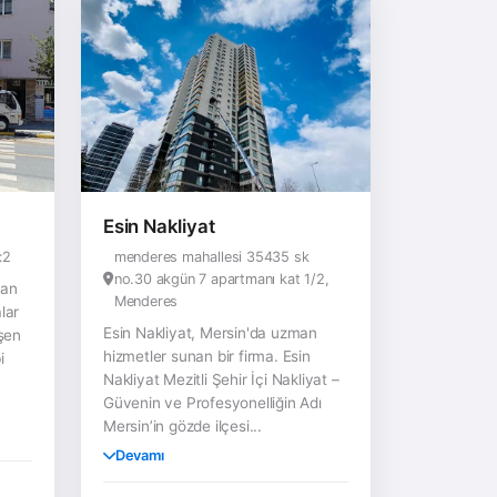
Esin Nakliyat
:2
menderes mahallesi 35435 sk
no.30 akgün 7 apartmanı kat 1/2,
man
Menderes
lar
Esin Nakliyat, Mersin'da uzman
işen
hizmetler sunan bir firma. Esin
i
Nakliyat Mezitli Şehir İçi Nakliyat –
Güvenin ve Profesyonelliğin Adı
Mersin’in gözde ilçesi...
Devamı