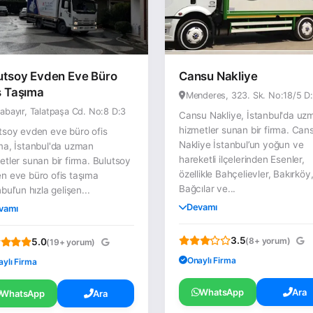
utsoy Evden Eve Büro
Cansu Nakliye
s Taşıma
Menderes, 323. Sk. No:18/5 D:
abayır, Talatpaşa Cd. No:8 D:3
Cansu Nakliye, İstanbul'da uz
hizmetler sunan bir firma. Can
tsoy evden eve büro ofis
Nakliye İstanbul’un yoğun ve
ma, İstanbul'da uzman
hareketli ilçelerinden Esenler,
etler sunan bir firma. Bulutsoy
özellikle Bahçelievler, Bakırköy
n eve büro ofis taşıma
Bağcılar ve...
bul’un hızla gelişen...
Devamı
vamı
3.5
(8+ yorum)
5.0
(19+ yorum)
Onaylı Firma
aylı Firma
WhatsApp
Ara
WhatsApp
Ara