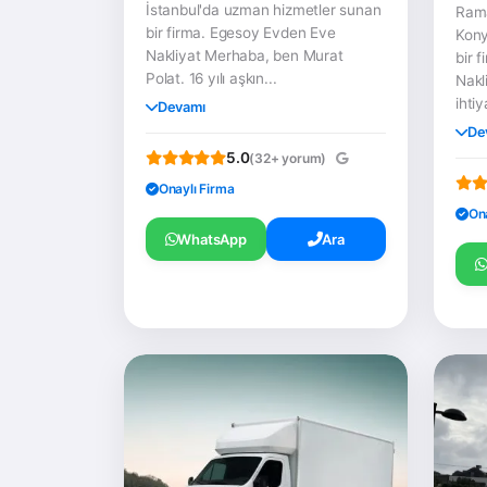
İstanbul'da uzman hizmetler sunan
Rama
bir firma. Egesoy Evden Eve
Kony
Nakliyat Merhaba, ben Murat
bir 
Polat. 16 yılı aşkın...
Nakl
ihtiy
Devamı
De
5.0
(32+ yorum)
Onaylı Firma
On
WhatsApp
Ara