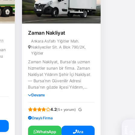
Zaman Nakliyat
11
Ankara Asfaltı Yiğitler Mah.
Nakliyeciler Sit. A Blok 790/2K,
man
Yiğitler
su
Zaman Nakliyat, Bursa'da uzman
hizmetler sunan bir firma. Zaman
Nakliyat Yıldırım Şehir İçi Nakliyat
,
— Bursa’nın Güvenilir Adresi
Bursa’nın gözde ilçesi Yıldırım,...
Devamı
4.2
(5+ yorum)
Onaylı Firma
WhatsApp
Ara