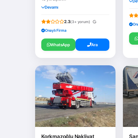
De
Devamı
2.3
(3+ yorum)
On
Onaylı Firma
WhatsApp
Ara
Korkmazoğlu Nakliyat
Şan