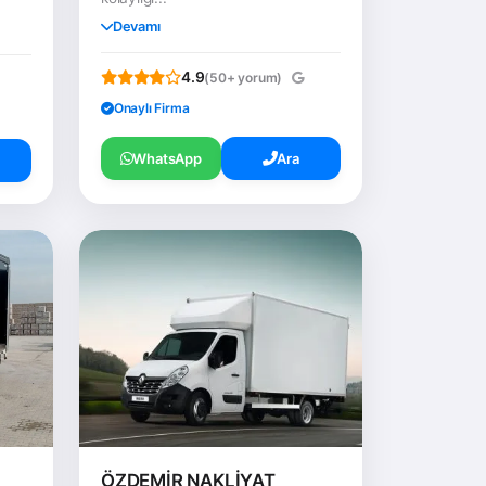
Devamı
4.9
(50+ yorum)
Onaylı Firma
WhatsApp
Ara
ÖZDEMİR NAKLİYAT