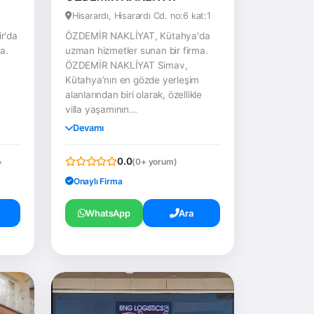
Hisarardı, Hisarardı Cd. no:6 kat:1
ir'da
ÖZDEMİR NAKLİYAT, Kütahya'da
a.
uzman hizmetler sunan bir firma.
ÖZDEMİR NAKLİYAT Simav,
Kütahya’nın en gözde yerleşim
alanlarından biri olarak, özellikle
villa yaşamının...
Devamı
0.0
(0+ yorum)
Onaylı Firma
WhatsApp
Ara