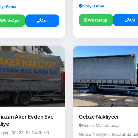
Onaylı Firma
aylı Firma
WhatsApp
Ara
WhatsApp
Ara
azan Aker Evden Eve
Gebze Nakliyeci
liye
Gebze, Mustafapaşa
asyon, 30423. Sk No:19 / G
Gebze Nakliyeci, Kocaeli'da u