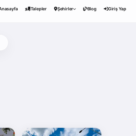
Anasayfa
Talepler
Şehirler
Blog
Giriş Yap