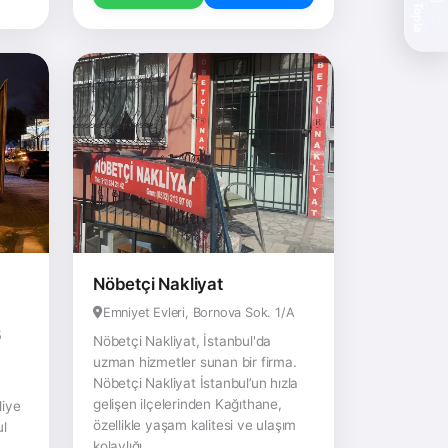
Teklif Topla
Nöbetçi Nakliyat
Emniyet Evleri, Bornova Sok. 1/A
5
Nöbetçi Nakliyat, İstanbul'da
uzman hizmetler sunan bir firma.
Nöbetçi Nakliyat İstanbul’un hızla
gelişen ilçelerinden Kağıthane,
liye
özellikle yaşam kalitesi ve ulaşım
ul
kolaylığı...