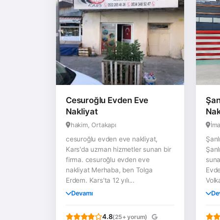
Cesuroğlu Evden Eve
Şan
Nakliyat
Nak
hakim, Ortakapı
İma
cesuroğlu evden eve nakliyat,
Şanl
Kars'da uzman hizmetler sunan bir
Şanl
firma. cesuroğlu evden eve
suna
nakliyat Merhaba, ben Tolga
Evde
Erdem. Kars'ta 12 yılı...
Volk
Devamı
De
4.8
(25+ yorum)