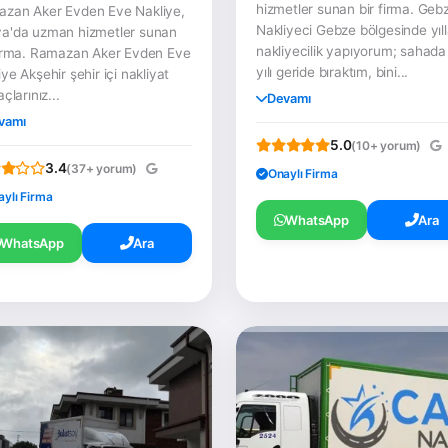
hizmetler sunan bir firma. Geb
zan Aker Evden Eve Nakliye,
Nakliyeci Gebze bölgesinde yıll
a'da uzman hizmetler sunan
nakliyecilik yapıyorum; sahada
firma. Ramazan Aker Evden Eve
yılı geride bıraktım, bini...
iye Akşehir şehir içi nakliyat
açlarınız...
Devamı
vamı
5.0
(10+ yorum)
3.4
(37+ yorum)
Onaylı Firma
aylı Firma
WhatsApp
Ara
WhatsApp
Ara