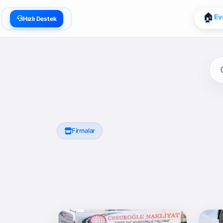
📍
Go
Hızlı Destek
Firmalar