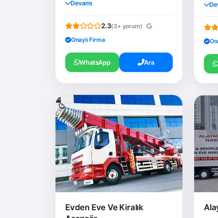
Devamı
De
2.3
(3+ yorum)
Onaylı Firma
On
WhatsApp
Ara
Evden Eve Ve Kiralık
Ala