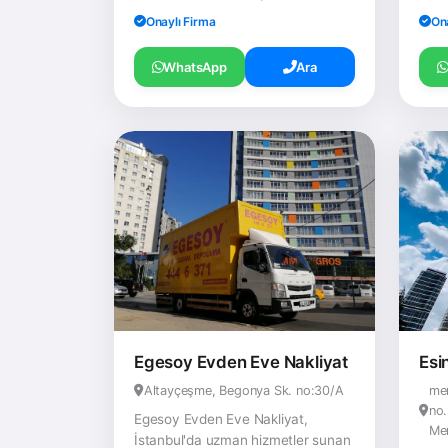
Onaylı Firma
On
WhatsApp
Ara
Egesoy Evden Eve Nakliyat
Esi
Altayçeşme, Begonya Sk. no:30/A
me
no.
Egesoy Evden Eve Nakliyat,
Me
İstanbul'da uzman hizmetler sunan