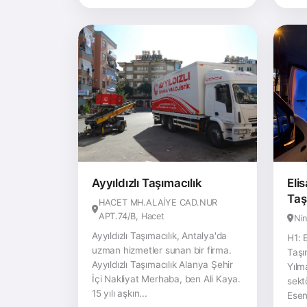
Ayyıldızlı Taşımacılık
Eli
Taş
HACET MH.ALAİYE CAD.NUR
APT.74/B, Hacet
Nin
Ayyıldızlı Taşımacılık, Antalya'da
H1: 
uzman hizmetler sunan bir firma.
Taşı
Ayyıldızlı Taşımacılık Alanya Şehir
Yılma
İçi Nakliyat Merhaba, ben Ali Kaya.
sekt
15 yılı aşkın...
Esen