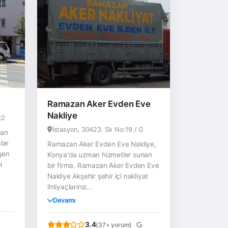
Ramazan Aker Evden Eve
Nakliye
:2
İstasyon, 30423. Sk No:19 / G
man
lar
Ramazan Aker Evden Eve Nakliye,
işen
Konya'da uzman hizmetler sunan
i
bir firma. Ramazan Aker Evden Eve
Nakliye Akşehir şehir içi nakliyat
ihtiyaçlarınız...
Devamı
3.4
(37+ yorum)