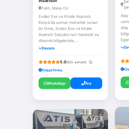
Asansör
Şer
Şer
Fatih, Malas Cd.
Alay
Evden Eve ve Kiralık Asansör,
uzma
Konya'da uzman hizmetler sunan
Alay
bir firma. Evden Eve ve Kiralık
bölge
Asansör Selçuklu'nun hareketli ve
Egem
dinamik bölgeleriyle,...
De
Devamı
5.0
(62+ yorum)
On
Onaylı Firma
WhatsApp
Ara