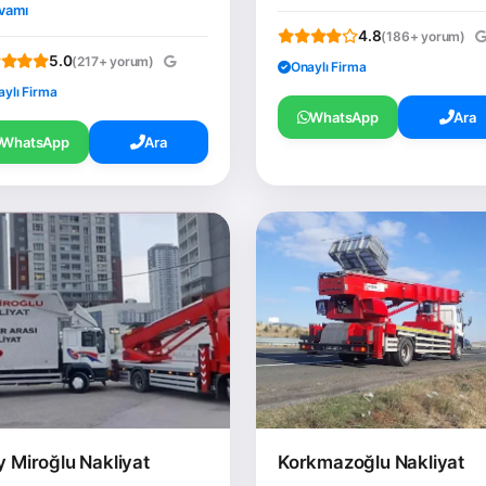
vamı
4.8
(186+ yorum)
5.0
(217+ yorum)
Onaylı Firma
aylı Firma
WhatsApp
Ara
WhatsApp
Ara
y Miroğlu Nakliyat
Korkmazoğlu Nakliyat