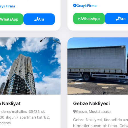
Onaylı Firma
aylı Firma
WhatsApp
Ara
WhatsApp
Ara
n Nakliyat
Gebze Nakliyeci
nderes mahallesi 35435 sk
Gebze, Mustafapaşa
30 akgün 7 apartmanı kat 1/2,
Gebze Nakliyeci, Kocaeli'da u
nderes
hizmetler sunan bir firma. Geb