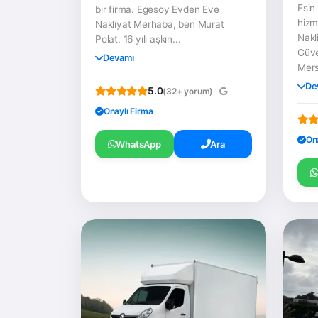
Esin
bir firma. Egesoy Evden Eve
hizm
Nakliyat Merhaba, ben Murat
Nakli
Polat. 16 yılı aşkın...
Güve
Devamı
Mersi
De
5.0
(32+ yorum)
Onaylı Firma
On
WhatsApp
Ara