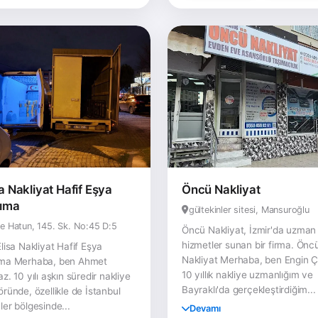
sa Nakliyat Hafif Eşya
Öncü Nakliyat
ıma
gültekinler sitesi, Mansuroğlu
e Hatun, 145. Sk. No:45 D:5
Öncü Nakliyat, İzmir'da uzman
hizmetler sunan bir firma. Önc
Elisa Nakliyat Hafif Eşya
Nakliyat Merhaba, ben Engin Ça
ma Merhaba, ben Ahmet
10 yıllık nakliye uzmanlığım ve
z. 10 yılı aşkın süredir nakliye
Bayraklı'da gerçekleştirdiğim...
öründe, özellikle de İstanbul
ler bölgesinde...
Devamı