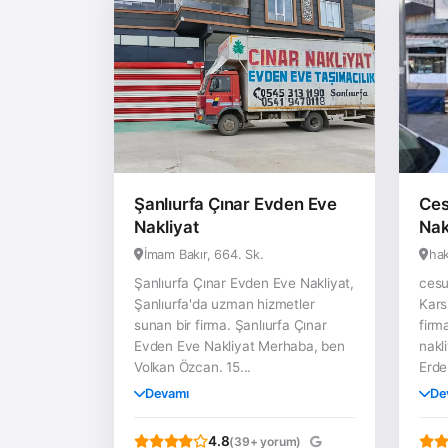
Şanlıurfa Çınar Evden Eve
Ces
Nakliyat
Nak
İmam Bakır, 664. Sk.
hak
Şanlıurfa Çınar Evden Eve Nakliyat,
cesu
Şanlıurfa'da uzman hizmetler
Kars
sunan bir firma. Şanlıurfa Çınar
firm
Evden Eve Nakliyat Merhaba, ben
nakl
Volkan Özcan. 15...
Erdem
Devamı
De
4.8
(39+ yorum)