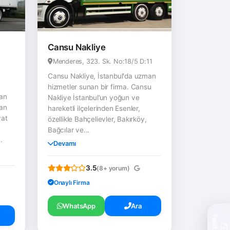
Cansu Nakliye
Menderes, 323. Sk. No:18/5 D:11
Cansu Nakliye, İstanbul'da uzman
hizmetler sunan bir firma. Cansu
man
Nakliye İstanbul’un yoğun ve
man
hareketli ilçelerinden Esenler,
yat
özellikle Bahçelievler, Bakırköy,
Bağcılar ve...
.
Devamı
3.5
(8+ yorum)
Onaylı Firma
WhatsApp
Ara