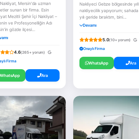
 Nakliyat, Mersin'da uzman
Nakliyeci Gebze bölgesinde yıll
etler sunan bir firma. Esin
nakliyecilik yapıyorum; sahada
yat Mezitli Şehir İçi Nakliyat –
yılı geride bıraktım, bini...
nin ve Profesyonelliğin Adı
Devamı
n’in gözde ilçesi...
vamı
5.0
(10+ yorum)
Onaylı Firma
4.6
(265+ yorum)
aylı Firma
WhatsApp
Ara
WhatsApp
Ara