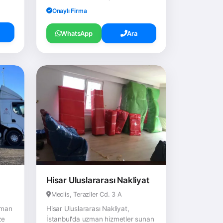
Onaylı Firma
WhatsApp
Ara
Hisar Uluslararası Nakliyat
Meclis, Teraziler Cd. 3 A
zman
Hisar Uluslararası Nakliyat,
ze
İstanbul'da uzman hizmetler sunan