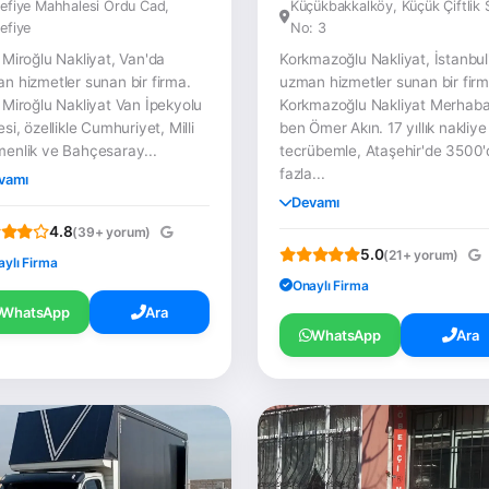
efiye Mahhalesi Ordu Cad,
Küçükbakkalköy, Küçük Çiftlik 
efiye
No: 3
 Miroğlu Nakliyat, Van'da
Korkmazoğlu Nakliyat, İstanbul
n hizmetler sunan bir firma.
uzman hizmetler sunan bir firm
 Miroğlu Nakliyat Van İpekyolu
Korkmazoğlu Nakliyat Merhaba
si, özellikle Cumhuriyet, Milli
ben Ömer Akın. 17 yıllık nakliye
enlik ve Bahçesaray...
tecrübemle, Ataşehir'de 3500
fazla...
vamı
Devamı
4.8
(39+ yorum)
5.0
(21+ yorum)
aylı Firma
Onaylı Firma
WhatsApp
Ara
WhatsApp
Ara