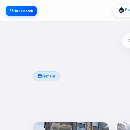
🏠
Ev
Hızlı Destek
Firmalar