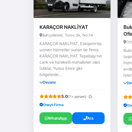
KARAÇOR NAKLİYAT
Bul
Ofi
Bahçelievler, Toros Sk. No:14
Ort
KARAÇOR NAKLİYAT, Eskişehir'da
uzman hizmetler sunan bir firma.
Bulu
KARAÇOR NAKLİYAT Tepebaşı’nın
taşı
canlı ve hareketli mahalleleri olan
hizm
İstiklal, Yunus Emre gibi
evde
bölgelerde...
İstan
Devamı
De
5.0
(7+ yorum)
Onaylı Firma
On
WhatsApp
Ara