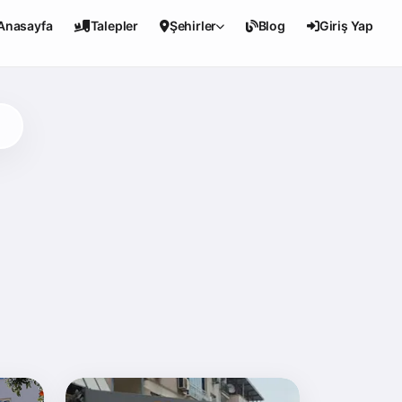
Anasayfa
Talepler
Şehirler
Blog
Giriş Yap