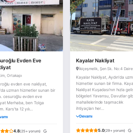
uroğlu Evden Eve
Kayalar Nakliyat
liyat
İkiçeşmelik, Şen Sk. No:4 Daire
im, Ortakapı
Kayalar Nakliyat, Aydın'da uz
hizmetler sunan bir firma. Kaya
roğlu evden eve nakliyat,
Nakliyat Kuşadası’nın hızla gel
'da uzman hizmetler sunan bir
bölgeleri Yavansu, Davutlar gib
a. cesuroğlu evden eve
mahallelerinde taşımacılık
iyat Merhaba, ben Tolga
ihtiyaçları her...
. Kars'ta 12 yılı...
Devamı
vamı
5.0
(29+ yorum)
4.8
(25+ yorum)