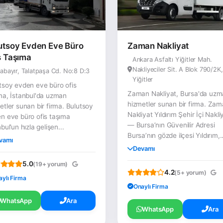
utsoy Evden Eve Büro
Zaman Nakliyat
s Taşıma
Ankara Asfaltı Yiğitler Mah.
Nakliyeciler Sit. A Blok 790/2K,
abayır, Talatpaşa Cd. No:8 D:3
Yiğitler
tsoy evden eve büro ofis
Zaman Nakliyat, Bursa'da uz
ma, İstanbul'da uzman
hizmetler sunan bir firma. Za
etler sunan bir firma. Bulutsoy
Nakliyat Yıldırım Şehir İçi Nakli
n eve büro ofis taşıma
— Bursa’nın Güvenilir Adresi
bul’un hızla gelişen...
Bursa’nın gözde ilçesi Yıldırım,..
vamı
Devamı
5.0
(19+ yorum)
4.2
(5+ yorum)
aylı Firma
Onaylı Firma
WhatsApp
Ara
WhatsApp
Ara