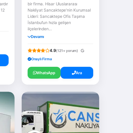
ardır
bir firma. Hisar Uluslararası
 12
Nakliyat Sancaktepe'nin Kurumsal
Lideri: Sancaktepe Ofis Taşıma
İstanbul’un hızla gelişen
ilçelerinden...
Devamı
4.9
(121+ yorum)
Onaylı Firma
WhatsApp
Ara