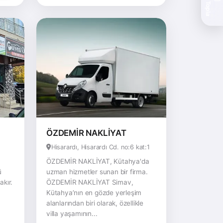
Teklif Topla
ÖZDEMİR NAKLİYAT
Hisarardı, Hisarardı Cd. no:6 kat:1
ÖZDEMİR NAKLİYAT, Kütahya'da
ü
uzman hizmetler sunan bir firma.
kır.
ÖZDEMİR NAKLİYAT Simav,
Kütahya’nın en gözde yerleşim
alanlarından biri olarak, özellikle
villa yaşamının...