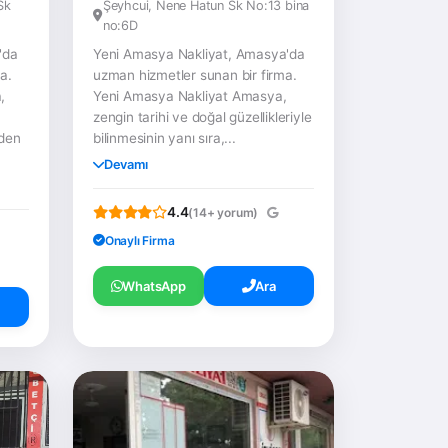
Sk
Şeyhcui, Nene Hatun Sk No:13 bina
no:6D
'da
Yeni Amasya Nakliyat, Amasya'da
a.
uzman hizmetler sunan bir firma.
,
Yeni Amasya Nakliyat Amasya,
zengin tarihi ve doğal güzellikleriyle
'den
bilinmesinin yanı sıra,...
Devamı
4.4
(14+ yorum)
Onaylı Firma
WhatsApp
Ara