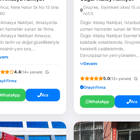
hcui, Nene Hatun Sk No:13 bina
Oruçreis, Giyimkent sitesi 15.
:6D
no1/5
 Amasya Nakliyat, Amasya'da
Özgür Atalay Nakliyat, İstanbul
n hizmetler sunan bir firma.
uzman hizmetler sunan bir firm
 Amasya Nakliyat Amasya,
Özgür Atalay Nakliyat Esenler'i
n tarihi ve doğal güzellikleriyle
kalabalık sokaklarında, Oruçreis
mesinin yanı sıra,...
hareketli caddelerinde,
Davutpaşa'nın yeni yükselen...
vamı
Devamı
4.4
(14+ yorum)
5.0
(12+ yorum)
aylı Firma
Onaylı Firma
WhatsApp
Ara
WhatsApp
Ara