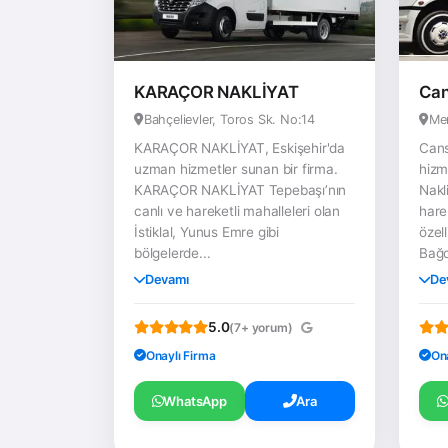
KARAÇOR NAKLİYAT
Can
Bahçelievler, Toros Sk. No:14
Men
KARAÇOR NAKLİYAT, Eskişehir'da
Cans
uzman hizmetler sunan bir firma.
hizm
KARAÇOR NAKLİYAT Tepebaşı’nın
Nakl
canlı ve hareketli mahalleleri olan
hare
İstiklal, Yunus Emre gibi
özel
bölgelerde...
Bağc
Devamı
De
5.0
(7+ yorum)
Onaylı Firma
On
WhatsApp
Ara