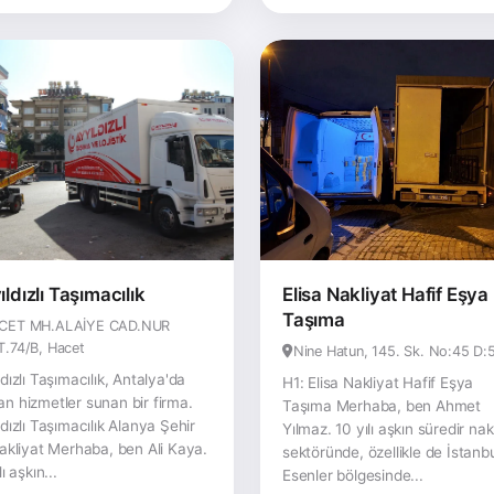
ıldızlı Taşımacılık
Elisa Nakliyat Hafif Eşya
Taşıma
CET MH.ALAİYE CAD.NUR
T.74/B, Hacet
Nine Hatun, 145. Sk. No:45 D:
ldızlı Taşımacılık, Antalya'da
H1: Elisa Nakliyat Hafif Eşya
n hizmetler sunan bir firma.
Taşıma Merhaba, ben Ahmet
ldızlı Taşımacılık Alanya Şehir
Yılmaz. 10 yılı aşkın süredir nak
Nakliyat Merhaba, ben Ali Kaya.
sektöründe, özellikle de İstanb
lı aşkın...
Esenler bölgesinde...