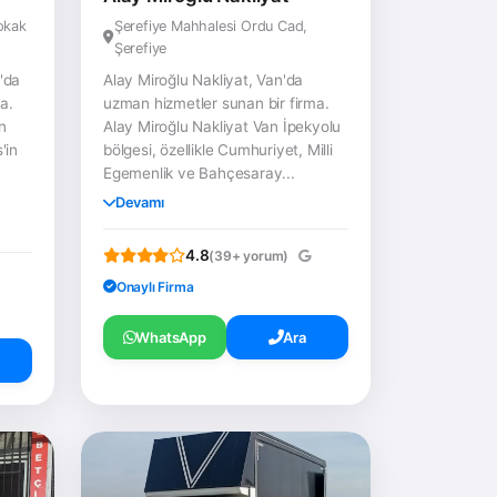
sokak
Şerefiye Mahhalesi Ordu Cad,
Şerefiye
'da
Alay Miroğlu Nakliyat, Van'da
a.
uzman hizmetler sunan bir firma.
n
Alay Miroğlu Nakliyat Van İpekyolu
'in
bölgesi, özellikle Cumhuriyet, Milli
Egemenlik ve Bahçesaray...
Devamı
4.8
(39+ yorum)
Onaylı Firma
WhatsApp
Ara