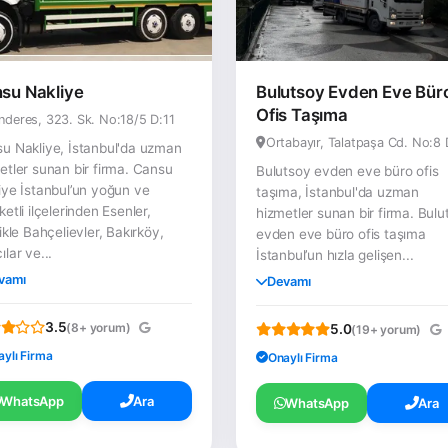
su Nakliye
Bulutsoy Evden Eve Bür
Ofis Taşıma
deres, 323. Sk. No:18/5 D:11
Ortabayır, Talatpaşa Cd. No:8 
u Nakliye, İstanbul'da uzman
etler sunan bir firma. Cansu
Bulutsoy evden eve büro ofis
iye İstanbul’un yoğun ve
taşıma, İstanbul'da uzman
ketli ilçelerinden Esenler,
hizmetler sunan bir firma. Bulu
likle Bahçelievler, Bakırköy,
evden eve büro ofis taşıma
ılar ve...
İstanbul’un hızla gelişen...
vamı
Devamı
3.5
(8+ yorum)
5.0
(19+ yorum)
aylı Firma
Onaylı Firma
WhatsApp
Ara
WhatsApp
Ara