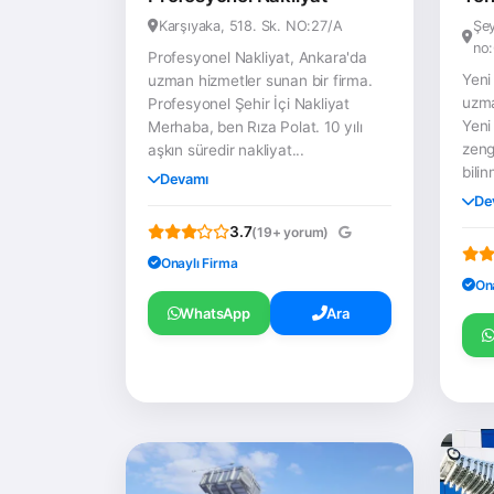
Karşıyaka, 518. Sk. NO:27/A
Şey
no
Profesyonel Nakliyat, Ankara'da
Yeni
uzman hizmetler sunan bir firma.
uzma
Profesyonel Şehir İçi Nakliyat
Yeni
Merhaba, ben Rıza Polat. 10 yılı
zengi
aşkın süredir nakliyat...
bilin
Devamı
De
3.7
(19+ yorum)
Onaylı Firma
On
WhatsApp
Ara