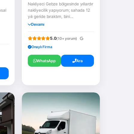
Nakliyeci Gebze bölgesinde yıllardır
msal
nakliyecilik yapıyorum; sahada 12
a
yılı geride bıraktım, bini...
Devamı
5.0
(10+ yorum)
Onaylı Firma
WhatsApp
Ara