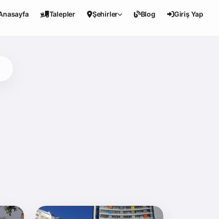
Anasayfa
Talepler
Şehirler
Blog
Giriş Yap