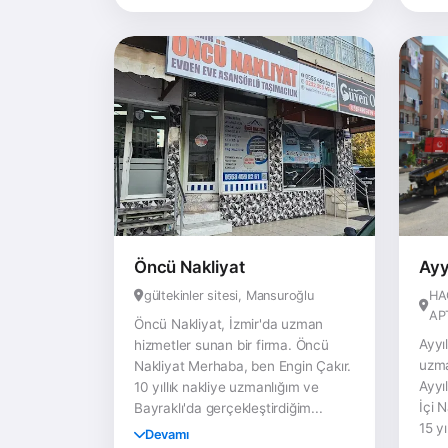
Öncü Nakliyat
Ayy
gültekinler sitesi, Mansuroğlu
HA
AP
Öncü Nakliyat, İzmir'da uzman
Ayyı
hizmetler sunan bir firma. Öncü
uzma
Nakliyat Merhaba, ben Engin Çakır.
Ayyı
10 yıllık nakliye uzmanlığım ve
İçi 
Bayraklı'da gerçekleştirdiğim...
15 yı
Devamı