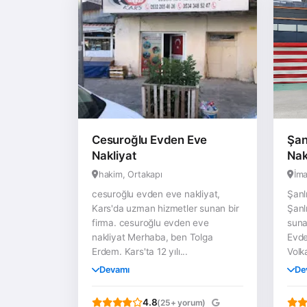
Cesuroğlu Evden Eve
Şan
Nakliyat
Nak
hakim, Ortakapı
İma
cesuroğlu evden eve nakliyat,
Şanl
Kars'da uzman hizmetler sunan bir
Şanl
firma. cesuroğlu evden eve
suna
nakliyat Merhaba, ben Tolga
Evde
Erdem. Kars'ta 12 yılı...
Volk
Devamı
De
4.8
(25+ yorum)