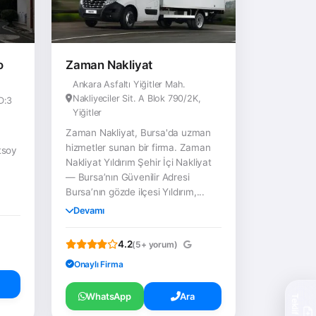
o
Zaman Nakliyat
Ankara Asfaltı Yiğitler Mah.
Nakliyeciler Sit. A Blok 790/2K,
D:3
Yiğitler
Zaman Nakliyat, Bursa'da uzman
hizmetler sunan bir firma. Zaman
tsoy
Nakliyat Yıldırım Şehir İçi Nakliyat
— Bursa’nın Güvenilir Adresi
Bursa’nın gözde ilçesi Yıldırım,...
Devamı
4.2
(5+ yorum)
Onaylı Firma
WhatsApp
Ara