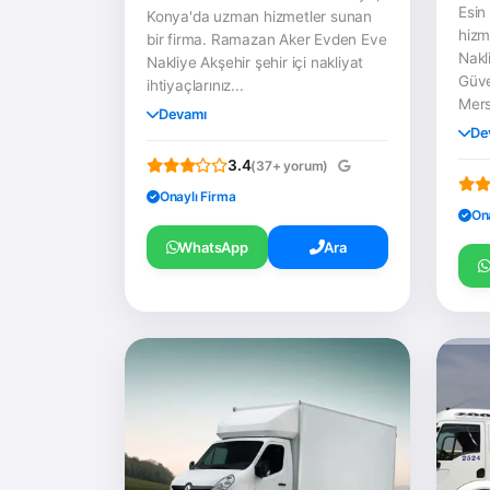
Esin
Konya'da uzman hizmetler sunan
hizm
bir firma. Ramazan Aker Evden Eve
Nakli
Nakliye Akşehir şehir içi nakliyat
Güve
ihtiyaçlarınız...
Mersi
Devamı
De
3.4
(37+ yorum)
Onaylı Firma
On
WhatsApp
Ara