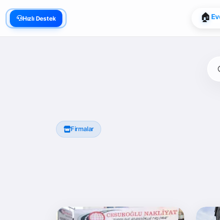
📍
Go
Hızlı Destek
🏠
Ev
Firmalar