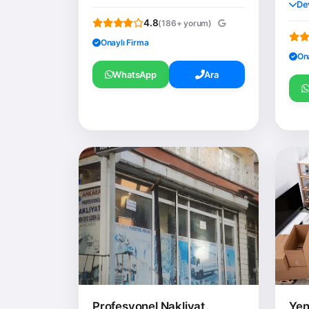
De
4.8
(186+ yorum)
Onaylı Firma
On
WhatsApp
Ara
Profesyonel Nakliyat
Yen