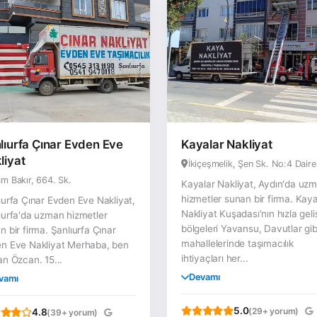
lıurfa Çınar Evden Eve
Kayalar Nakliyat
liyat
İkiçeşmelik, Şen Sk. No:4 Daire
m Bakır, 664. Sk.
Kayalar Nakliyat, Aydın'da uz
hizmetler sunan bir firma. Kaya
ıurfa Çınar Evden Eve Nakliyat,
Nakliyat Kuşadası’nın hızla gel
ıurfa'da uzman hizmetler
bölgeleri Yavansu, Davutlar gib
n bir firma. Şanlıurfa Çınar
mahallelerinde taşımacılık
n Eve Nakliyat Merhaba, ben
ihtiyaçları her...
an Özcan. 15...
Devamı
vamı
5.0
(29+ yorum)
4.8
(39+ yorum)