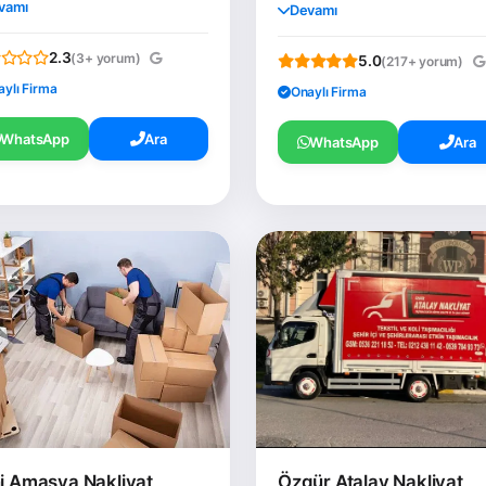
vamı
Devamı
2.3
(3+ yorum)
5.0
(217+ yorum)
aylı Firma
Onaylı Firma
WhatsApp
Ara
WhatsApp
Ara
i Amasya Nakliyat
Özgür Atalay Nakliyat