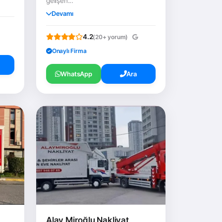
gelişen...
Devamı
4.2
(20+ yorum)
Onaylı Firma
WhatsApp
Ara
Alay Miroğlu Nakliyat