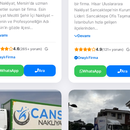
 Nakliyat, Mersin'da uzman
bir firma. Hisar Uluslararası
etler sunan bir firma. Esin
Nakliyat Sancaktepe'nin Kuru
yat Mezitli Şehir İçi Nakliyat –
Lideri: Sancaktepe Ofis Taşım
nin ve Profesyonelliğin Adı
İstanbul’un hızla gelişen
n’in gözde ilçesi...
ilçelerinden...
vamı
Devamı
4.6
(265+ yorum)
4.9
(121+ yorum)
aylı Firma
Onaylı Firma
WhatsApp
Ara
WhatsApp
Ara