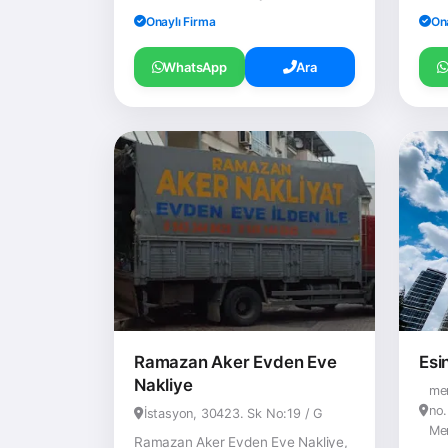
Onaylı Firma
On
WhatsApp
Ara
Ramazan Aker Evden Eve
Esi
Nakliye
me
no.
İstasyon, 30423. Sk No:19 / G
Me
Ramazan Aker Evden Eve Nakliye,