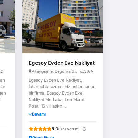
Egesoy Evden Eve Nakliyat
:2
Altayçeşme, Begonya Sk. no:30/A
man
Egesoy Evden Eve Nakliyat,
lar
İstanbul'da uzman hizmetler sunan
işen
bir firma. Egesoy Evden Eve
i
Nakliyat Merhaba, ben Murat
Polat. 16 yılı aşkın...
Devamı
5.0
(32+ yorum)
Onaylı Firma