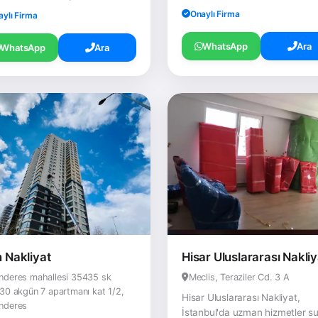
Onaylı Firma
aylı Firma
WhatsApp
Ara
WhatsApp
Ara
n Nakliyat
Hisar Uluslararası Nakliy
nderes mahallesi 35435 sk
Meclis, Teraziler Cd. 3 A
30 akgün 7 apartmanı kat 1/2,
Hisar Uluslararası Nakliyat,
nderes
İstanbul'da uzman hizmetler s