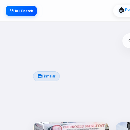
🏠
Ev
Hızlı Destek
Firmalar