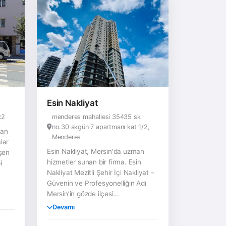
Esin Nakliyat
:2
menderes mahallesi 35435 sk
no.30 akgün 7 apartmanı kat 1/2,
man
Menderes
lar
Esin Nakliyat, Mersin'da uzman
işen
hizmetler sunan bir firma. Esin
i
Nakliyat Mezitli Şehir İçi Nakliyat –
Güvenin ve Profesyonelliğin Adı
Mersin’in gözde ilçesi...
Devamı