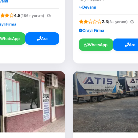
vamı
Devamı
4.8
(186+ yorum)
2.3
(3+ yorum)
aylı Firma
Onaylı Firma
WhatsApp
Ara
WhatsApp
Ara