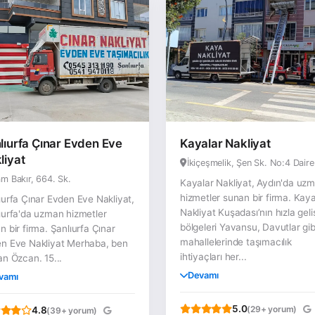
lıurfa Çınar Evden Eve
Kayalar Nakliyat
liyat
İkiçeşmelik, Şen Sk. No:4 Daire
m Bakır, 664. Sk.
Kayalar Nakliyat, Aydın'da uz
hizmetler sunan bir firma. Kaya
ıurfa Çınar Evden Eve Nakliyat,
Nakliyat Kuşadası’nın hızla gel
ıurfa'da uzman hizmetler
bölgeleri Yavansu, Davutlar gib
n bir firma. Şanlıurfa Çınar
mahallelerinde taşımacılık
n Eve Nakliyat Merhaba, ben
ihtiyaçları her...
an Özcan. 15...
Devamı
vamı
5.0
(29+ yorum)
4.8
(39+ yorum)