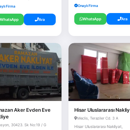
Onaylı Firma
aylı Firma
WhatsApp
Ara
WhatsApp
Ara
azan Aker Evden Eve
Hisar Uluslararası Nakliy
liye
Meclis, Teraziler Cd. 3 A
asyon, 30423. Sk No:19 / G
Hisar Uluslararası Nakliyat,