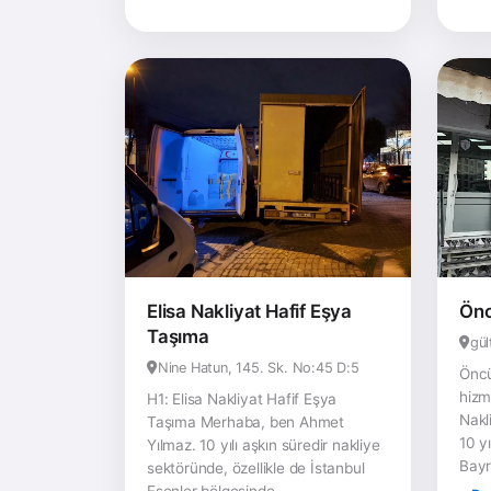
Elisa Nakliyat Hafif Eşya
Önc
Taşıma
gül
Nine Hatun, 145. Sk. No:45 D:5
Öncü
hizm
H1: Elisa Nakliyat Hafif Eşya
Nakl
Taşıma Merhaba, ben Ahmet
10 y
Yılmaz. 10 yılı aşkın süredir nakliye
Bayr
sektöründe, özellikle de İstanbul
Esenler bölgesinde...