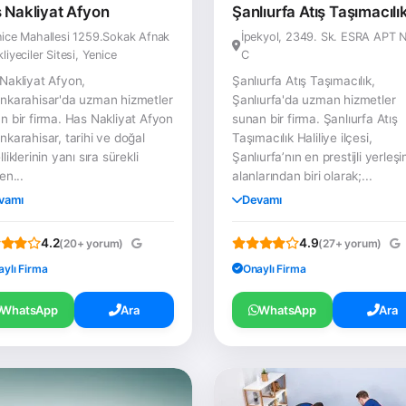
 Nakliyat Afyon
Şanlıurfa Atış Taşımacılı
ice Mahallesi 1259.Sokak Afnak
İpekyol, 2349. Sk. ESRA APT 
liyeciler Sitesi, Yenice
C
Nakliyat Afyon,
Şanlıurfa Atış Taşımacılık,
nkarahisar'da uzman hizmetler
Şanlıurfa'da uzman hizmetler
n bir firma. Has Nakliyat Afyon
sunan bir firma. Şanlıurfa Atış
nkarahisar, tarihi ve doğal
Taşımacılık Haliliye ilçesi,
liklerinin yanı sıra sürekli
Şanlıurfa’nın en prestijli yerleş
en...
alanlarından biri olarak;...
vamı
Devamı
4.2
4.9
(20+ yorum)
(27+ yorum)
aylı Firma
Onaylı Firma
WhatsApp
Ara
WhatsApp
Ara