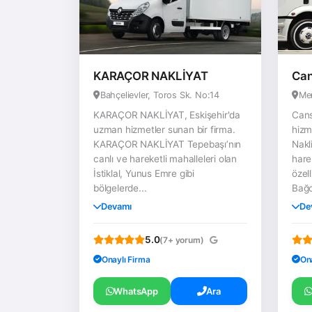
KARAÇOR NAKLİYAT
Can
Bahçelievler, Toros Sk. No:14
Men
KARAÇOR NAKLİYAT, Eskişehir'da
Cans
uzman hizmetler sunan bir firma.
hizm
KARAÇOR NAKLİYAT Tepebaşı’nın
Nakl
canlı ve hareketli mahalleleri olan
hare
İstiklal, Yunus Emre gibi
özel
bölgelerde...
Bağc
Devamı
De
5.0
(7+ yorum)
Onaylı Firma
On
WhatsApp
Ara