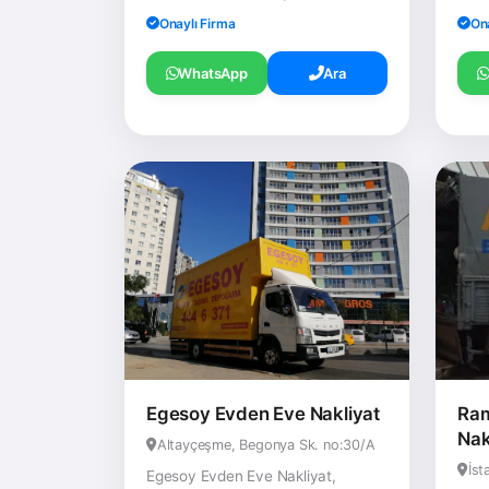
Onaylı Firma
On
WhatsApp
Ara
Egesoy Evden Eve Nakliyat
Ram
Nak
Altayçeşme, Begonya Sk. no:30/A
İst
Egesoy Evden Eve Nakliyat,