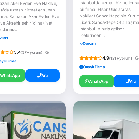
İstanbul'da uzman hizmetler s
zan Aker Evden Eve Nakliye,
bir firma. Hisar Uluslararası
a'da uzman hizmetler sunan
Nakliyat Sancaktepe'nin Kuru
firma. Ramazan Aker Evden Eve
Lideri: Sancaktepe Ofis Taşım
iye Akşehir şehir içi nakliyat
İstanbul’un hızla gelişen
açlarınız...
ilçelerinden...
vamı
Devamı
3.4
(37+ yorum)
4.9
(121+ yorum)
aylı Firma
Onaylı Firma
WhatsApp
Ara
WhatsApp
Ara