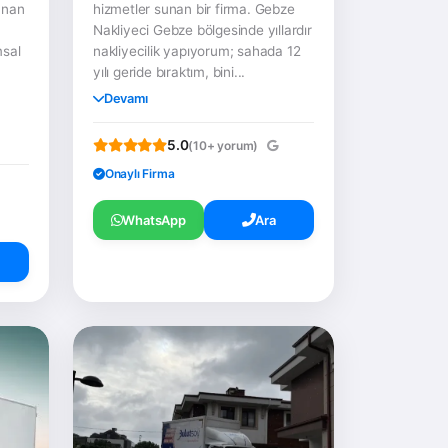
unan
hizmetler sunan bir firma. Gebze
Nakliyeci Gebze bölgesinde yıllardır
msal
nakliyecilik yapıyorum; sahada 12
a
yılı geride bıraktım, bini...
Devamı
5.0
(10+ yorum)
Onaylı Firma
WhatsApp
Ara