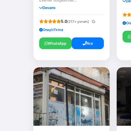
De
Devamı
5.0
(217+ yorum)
On
Onaylı Firma
WhatsApp
Ara