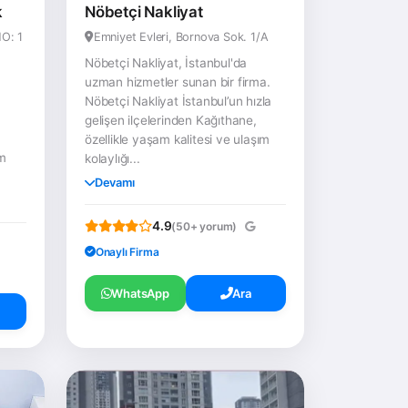
k
Nöbetçi Nakliyat
NO: 1
Emniyet Evleri, Bornova Sok. 1/A
Nöbetçi Nakliyat, İstanbul'da
uzman hizmetler sunan bir firma.
Nöbetçi Nakliyat İstanbul’un hızla
gelişen ilçelerinden Kağıthane,
özellikle yaşam kalitesi ve ulaşım
im
kolaylığı...
Devamı
4.9
(50+ yorum)
Onaylı Firma
WhatsApp
Ara