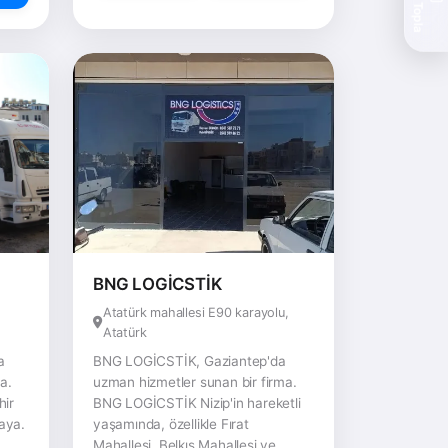
Teklif Topla
BNG LOGİCSTİK
Atatürk mahallesi E90 karayolu,
Atatürk
a
BNG LOGİCSTİK, Gaziantep'da
a.
uzman hizmetler sunan bir firma.
hir
BNG LOGİCSTİK Nizip'in hareketli
Kaya.
yaşamında, özellikle Fırat
Mahallesi, Belkıs Mahallesi ve