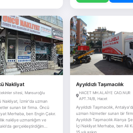
ü Nakliyat
Ayyıldızlı Taşımacılık
tekinler sitesi, Mansuroğlu
HACET MH.ALAİYE CAD.NUR
APT.74/B, Hacet
 Nakliyat, İzmir'da uzman
Ayyıldızlı Taşımacılık, Antalya'd
etler sunan bir firma. Öncü
uzman hizmetler sunan bir firm
iyat Merhaba, ben Engin Çakır.
Ayyıldızlı Taşımacılık Alanya Şe
ıllık nakliye uzmanlığım ve
İçi Nakliyat Merhaba, ben Ali 
aklı'da gerçekleştirdiğim...
15 yılı aşkın...