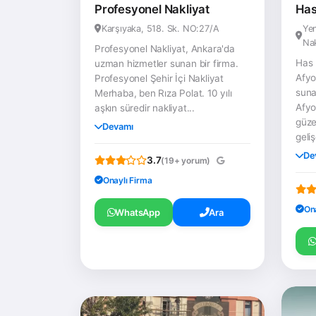
Profesyonel Nakliyat
Has
Karşıyaka, 518. Sk. NO:27/A
Yen
Nak
Profesyonel Nakliyat, Ankara'da
Has 
uzman hizmetler sunan bir firma.
Afyo
Profesyonel Şehir İçi Nakliyat
suna
Merhaba, ben Rıza Polat. 10 yılı
Afyo
aşkın süredir nakliyat...
güzel
Devamı
geliş
De
3.7
(19+ yorum)
Onaylı Firma
On
WhatsApp
Ara