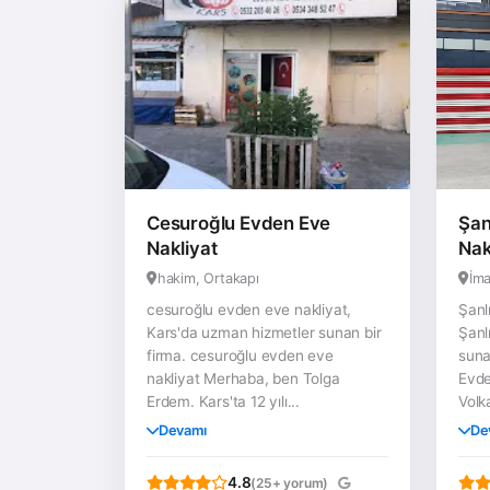
Cesuroğlu Evden Eve
Şan
Nakliyat
Nak
hakim, Ortakapı
İma
cesuroğlu evden eve nakliyat,
Şanl
Kars'da uzman hizmetler sunan bir
Şanl
firma. cesuroğlu evden eve
suna
nakliyat Merhaba, ben Tolga
Evde
Erdem. Kars'ta 12 yılı...
Volk
Devamı
De
4.8
(25+ yorum)