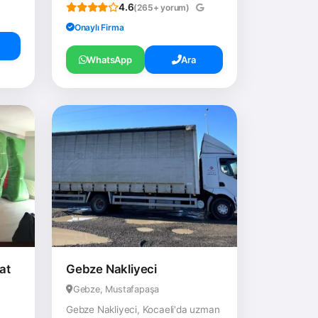
4.6
(265+ yorum)
Onaylı Firma
WhatsApp
Ara
at
Gebze Nakliyeci
Gebze, Mustafapaşa
Gebze Nakliyeci, Kocaeli'da uzman