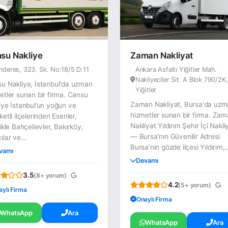
su Nakliye
Zaman Nakliyat
deres, 323. Sk. No:18/5 D:11
Ankara Asfaltı Yiğitler Mah.
Nakliyeciler Sit. A Blok 790/2K,
u Nakliye, İstanbul'da uzman
Yiğitler
etler sunan bir firma. Cansu
Zaman Nakliyat, Bursa'da uz
iye İstanbul’un yoğun ve
hizmetler sunan bir firma. Za
ketli ilçelerinden Esenler,
Nakliyat Yıldırım Şehir İçi Nakli
likle Bahçelievler, Bakırköy,
— Bursa’nın Güvenilir Adresi
ılar ve...
Bursa’nın gözde ilçesi Yıldırım,..
vamı
Devamı
3.5
(8+ yorum)
4.2
(5+ yorum)
aylı Firma
Onaylı Firma
WhatsApp
Ara
WhatsApp
Ara