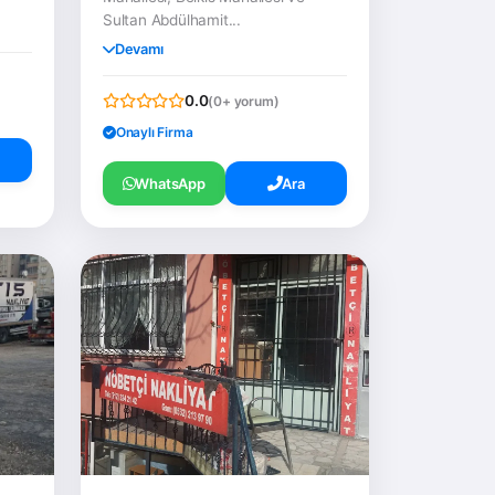
Sultan Abdülhamit...
Devamı
0.0
(0+ yorum)
Onaylı Firma
WhatsApp
Ara