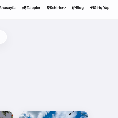
Anasayfa
Talepler
Şehirler
Blog
Giriş Yap