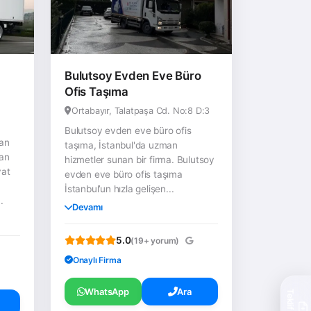
Bulutsoy Evden Eve Büro
Ofis Taşıma
Ortabayır, Talatpaşa Cd. No:8 D:3
Bulutsoy evden eve büro ofis
man
taşıma, İstanbul'da uzman
man
hizmetler sunan bir firma. Bulutsoy
yat
evden eve büro ofis taşıma
İstanbul’un hızla gelişen...
.
Devamı
5.0
(19+ yorum)
Onaylı Firma
WhatsApp
Ara