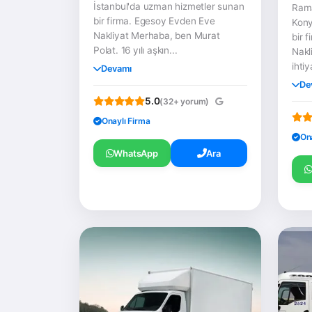
İstanbul'da uzman hizmetler sunan
Rama
bir firma. Egesoy Evden Eve
Kony
Nakliyat Merhaba, ben Murat
bir 
Polat. 16 yılı aşkın...
Nakl
ihtiy
Devamı
De
5.0
(32+ yorum)
Onaylı Firma
On
WhatsApp
Ara