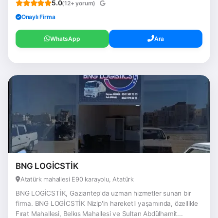
5.0
(12+ yorum)
Onaylı Firma
WhatsApp
Ara
BNG LOGİCSTİK
Atatürk mahallesi E90 karayolu, Atatürk
BNG LOGİCSTİK, Gaziantep'da uzman hizmetler sunan bir
firma. BNG LOGİCSTİK Nizip'in hareketli yaşamında, özellikle
Fırat Mahallesi, Belkıs Mahallesi ve Sultan Abdülhamit...