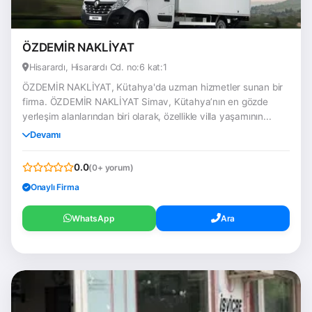
ÖZDEMİR NAKLİYAT
Hisarardı, Hisarardı Cd. no:6 kat:1
ÖZDEMİR NAKLİYAT, Kütahya'da uzman hizmetler sunan bir
firma. ÖZDEMİR NAKLİYAT Simav, Kütahya’nın en gözde
yerleşim alanlarından biri olarak, özellikle villa yaşamının...
Devamı
0.0
(0+ yorum)
Onaylı Firma
WhatsApp
Ara