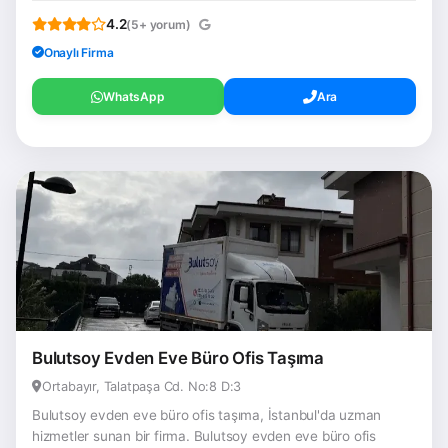
4.2
(5+ yorum)
Onaylı Firma
WhatsApp
Ara
Bulutsoy Evden Eve Büro Ofis Taşıma
Ortabayır, Talatpaşa Cd. No:8 D:3
Bulutsoy evden eve büro ofis taşıma, İstanbul'da uzman
hizmetler sunan bir firma. Bulutsoy evden eve büro ofis