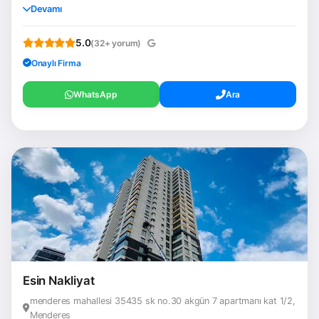
Devamı
5.0
(32+ yorum)
Onaylı Firma
WhatsApp
Ara
Esin Nakliyat
menderes mahallesi 35435 sk no.30 akgün 7 apartmanı kat 1/2,
Menderes