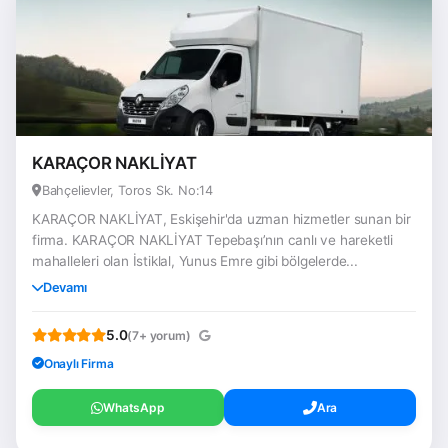
KARAÇOR NAKLİYAT
Bahçelievler, Toros Sk. No:14
KARAÇOR NAKLİYAT, Eskişehir'da uzman hizmetler sunan bir
firma. KARAÇOR NAKLİYAT Tepebaşı’nın canlı ve hareketli
mahalleleri olan İstiklal, Yunus Emre gibi bölgelerde...
Devamı
5.0
(7+ yorum)
Onaylı Firma
WhatsApp
Ara