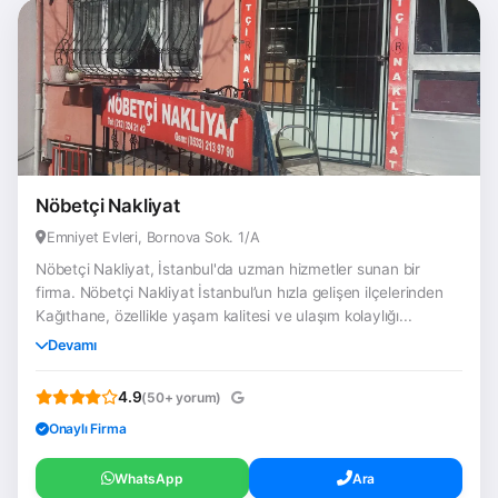
Nöbetçi Nakliyat
Emniyet Evleri, Bornova Sok. 1/A
Nöbetçi Nakliyat, İstanbul'da uzman hizmetler sunan bir
firma. Nöbetçi Nakliyat İstanbul’un hızla gelişen ilçelerinden
Kağıthane, özellikle yaşam kalitesi ve ulaşım kolaylığı...
Devamı
4.9
(50+ yorum)
Onaylı Firma
WhatsApp
Ara