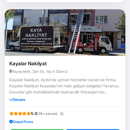
Kayalar Nakliyat
İkiçeşmelik, Şen Sk. No:4 Daire:2
Kayalar Nakliyat, Aydın'da uzman hizmetler sunan bir firma.
Kayalar Nakliyat Kuşadası’nın hızla gelişen bölgeleri Yavansu,
Davutlar gibi mahallelerinde taşımacılık ihtiyaçları her...
Devamı
5.0
(29+ yorum)
Onaylı Firma