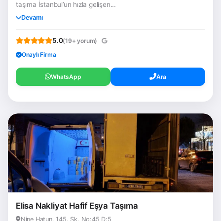
taşıma İstanbul’un hızla gelişen...
Devamı
5.0
(19+ yorum)
Onaylı Firma
WhatsApp
Ara
Elisa Nakliyat Hafif Eşya Taşıma
Nine Hatun, 145. Sk. No:45 D:5