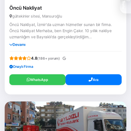
Teklif Topla
Öncü Nakliyat
gültekinler sitesi, Mansuroğlu
Öncü Nakliyat, İzmir'da uzman hizmetler sunan bir firma.
Öncü Nakliyat Merhaba, ben Engin Çakır. 10 yıllık nakliye
uzmanlığım ve Bayraklı'da gerçekleştirdiğim...
Devamı
4.8
(186+ yorum)
Onaylı Firma
WhatsApp
Ara