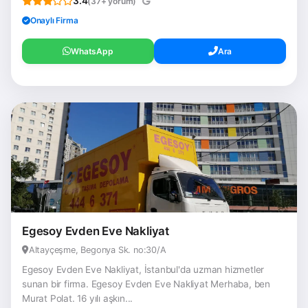
3.4
(37+ yorum)
Onaylı Firma
WhatsApp
Ara
Egesoy Evden Eve Nakliyat
Altayçeşme, Begonya Sk. no:30/A
Egesoy Evden Eve Nakliyat, İstanbul'da uzman hizmetler
sunan bir firma. Egesoy Evden Eve Nakliyat Merhaba, ben
Murat Polat. 16 yılı aşkın...