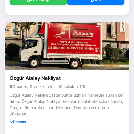
Özgür Atalay Nakliyat
Oruçreis, Giyimkent sitesi 15.sokak no1/5
Özgür Atalay Nakliyat, İstanbul'da uzman hizmetler sunan bir
firma. Özgür Atalay Nakliyat Esenler'in kalabalık sokaklarında,
Oruçreis'in hareketli caddelerinde, Davutpaşa'nın yeni
yükselen...
Devamı