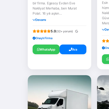
Esin
bir firma. Egesoy Evden Eve
hizm
Nakliyat Merhaba, ben Murat
Nakli
Polat. 16 yılı aşkın...
Güve
Devamı
Mersi
De
5.0
(32+ yorum)
Onaylı Firma
On
WhatsApp
Ara