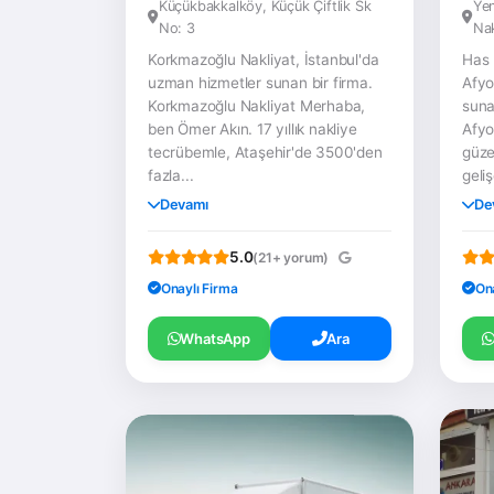
Küçükbakkalköy, Küçük Çiftlik Sk
Yen
No: 3
Nak
Korkmazoğlu Nakliyat, İstanbul'da
Has 
uzman hizmetler sunan bir firma.
Afyo
Korkmazoğlu Nakliyat Merhaba,
suna
ben Ömer Akın. 17 yıllık nakliye
Afyo
tecrübemle, Ataşehir'de 3500'den
güzel
fazla...
geliş
Devamı
De
5.0
(21+ yorum)
Onaylı Firma
On
WhatsApp
Ara