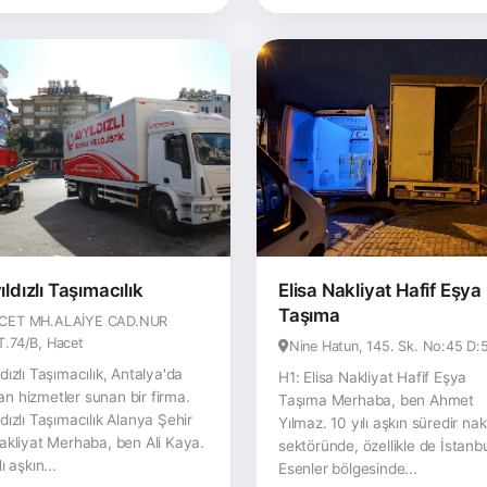
ıldızlı Taşımacılık
Elisa Nakliyat Hafif Eşya
Taşıma
CET MH.ALAİYE CAD.NUR
T.74/B, Hacet
Nine Hatun, 145. Sk. No:45 D:
ldızlı Taşımacılık, Antalya'da
H1: Elisa Nakliyat Hafif Eşya
n hizmetler sunan bir firma.
Taşıma Merhaba, ben Ahmet
ldızlı Taşımacılık Alanya Şehir
Yılmaz. 10 yılı aşkın süredir nak
Nakliyat Merhaba, ben Ali Kaya.
sektöründe, özellikle de İstanb
lı aşkın...
Esenler bölgesinde...