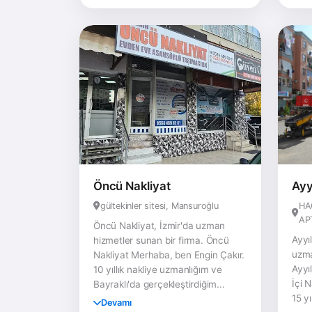
Öncü Nakliyat
Ayy
gültekinler sitesi, Mansuroğlu
HA
AP
Öncü Nakliyat, İzmir'da uzman
Ayyı
hizmetler sunan bir firma. Öncü
uzma
Nakliyat Merhaba, ben Engin Çakır.
Ayyı
10 yıllık nakliye uzmanlığım ve
İçi 
Bayraklı'da gerçekleştirdiğim...
15 yı
Devamı