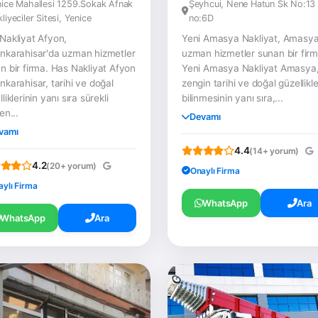
ice Mahallesi 1259.Sokak Afnak
Şeyhcui, Nene Hatun Sk No:13 
liyeciler Sitesi, Yenice
no:6D
Nakliyat Afyon,
Yeni Amasya Nakliyat, Amasya
nkarahisar'da uzman hizmetler
uzman hizmetler sunan bir firm
n bir firma. Has Nakliyat Afyon
Yeni Amasya Nakliyat Amasya
nkarahisar, tarihi ve doğal
zengin tarihi ve doğal güzellikle
liklerinin yanı sıra sürekli
bilinmesinin yanı sıra,...
en...
Devamı
vamı
4.4
(14+ yorum)
4.2
(20+ yorum)
Onaylı Firma
aylı Firma
WhatsApp
Ara
WhatsApp
Ara