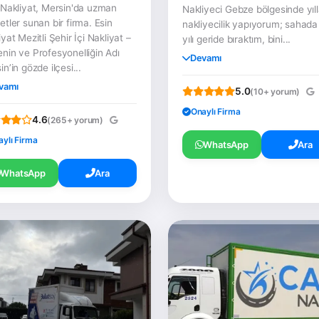
 Nakliyat, Mersin'da uzman
Nakliyeci Gebze bölgesinde yıll
etler sunan bir firma. Esin
nakliyecilik yapıyorum; sahada
yat Mezitli Şehir İçi Nakliyat –
yılı geride bıraktım, bini...
nin ve Profesyonelliğin Adı
Devamı
n’in gözde ilçesi...
vamı
5.0
(10+ yorum)
Onaylı Firma
4.6
(265+ yorum)
aylı Firma
WhatsApp
Ara
WhatsApp
Ara