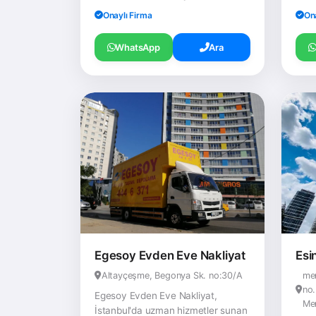
Onaylı Firma
On
WhatsApp
Ara
Egesoy Evden Eve Nakliyat
Esi
Altayçeşme, Begonya Sk. no:30/A
me
no.
Egesoy Evden Eve Nakliyat,
Me
İstanbul'da uzman hizmetler sunan