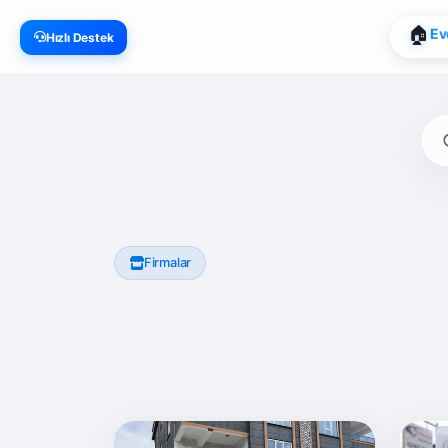
🏠
Ev
Hızlı Destek
Firmalar