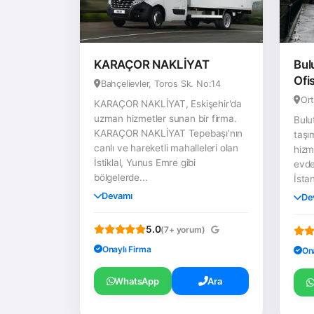
KARAÇOR NAKLİYAT
Bul
Ofi
Bahçelievler, Toros Sk. No:14
Ort
KARAÇOR NAKLİYAT, Eskişehir'da
uzman hizmetler sunan bir firma.
Bulu
KARAÇOR NAKLİYAT Tepebaşı’nın
taşı
canlı ve hareketli mahalleleri olan
hizm
İstiklal, Yunus Emre gibi
evde
bölgelerde...
İstan
Devamı
De
5.0
(7+ yorum)
Onaylı Firma
On
WhatsApp
Ara