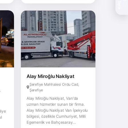
Teklif Topla
Alay Miroğlu Nakliyat
Şerefiye Mahhalesi Ordu Cad,
Şerefiye
5
Alay Miroğlu Nakliyat, Van'da
uzman hizmetler sunan bir firma.
Alay Miroğlu Nakliyat Van İpekyolu
liye
bölgesi, özellikle Cumhuriyet, Milli
ul
Egemenlik ve Bahçesaray...