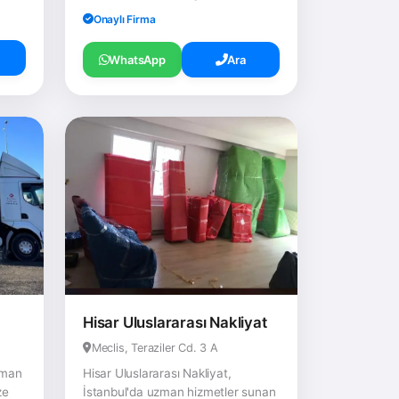
Onaylı Firma
WhatsApp
Ara
Hisar Uluslararası Nakliyat
Meclis, Teraziler Cd. 3 A
zman
Hisar Uluslararası Nakliyat,
ze
İstanbul'da uzman hizmetler sunan