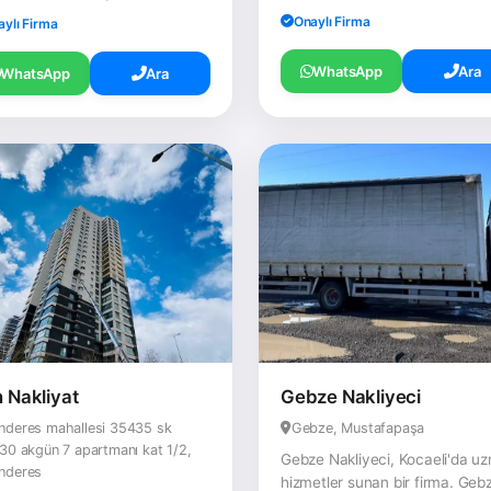
Onaylı Firma
aylı Firma
WhatsApp
Ara
WhatsApp
Ara
n Nakliyat
Gebze Nakliyeci
nderes mahallesi 35435 sk
Gebze, Mustafapaşa
30 akgün 7 apartmanı kat 1/2,
Gebze Nakliyeci, Kocaeli'da u
nderes
hizmetler sunan bir firma. Geb