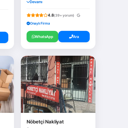
Devamı
4.8
(39+ yorum)
Onaylı Firma
WhatsApp
Ara
Nöbetçi Nakliyat