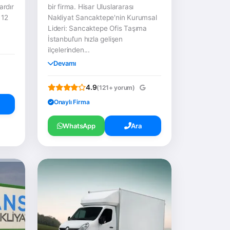
ardır
bir firma. Hisar Uluslararası
 12
Nakliyat Sancaktepe'nin Kurumsal
Lideri: Sancaktepe Ofis Taşıma
İstanbul’un hızla gelişen
ilçelerinden...
Devamı
4.9
(121+ yorum)
Onaylı Firma
WhatsApp
Ara