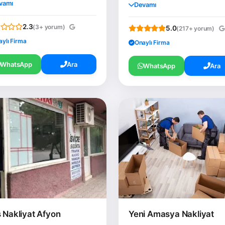
vamı
Devamı
2.3
(3+ yorum)
5.0
(217+ yorum)
aylı Firma
Onaylı Firma
WhatsApp
Ara
WhatsApp
Ara
 Nakliyat Afyon
Yeni Amasya Nakliyat