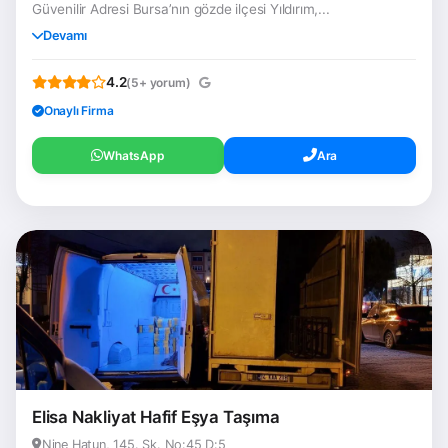
Güvenilir Adresi Bursa’nın gözde ilçesi Yıldırım,...
Devamı
4.2
(5+ yorum)
Onaylı Firma
WhatsApp
Ara
Elisa Nakliyat Hafif Eşya Taşıma
Nine Hatun, 145. Sk. No:45 D:5