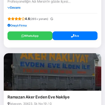
Profesyonelliğin Adı Mersin’in gözde ilçesi...
Devamı
4.6
(265+ yorum)
Onaylı Firma
WhatsApp
Ara
Ramazan Aker Evden Eve Nakliye
İstasyon, 30423. Sk No:19 / G