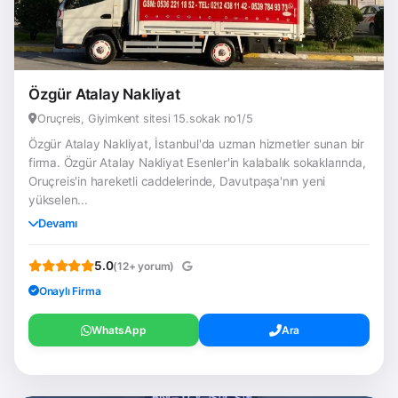
Özgür Atalay Nakliyat
Oruçreis, Giyimkent sitesi 15.sokak no1/5
Özgür Atalay Nakliyat, İstanbul'da uzman hizmetler sunan bir
firma. Özgür Atalay Nakliyat Esenler'in kalabalık sokaklarında,
Oruçreis'in hareketli caddelerinde, Davutpaşa'nın yeni
yükselen...
Devamı
5.0
(12+ yorum)
Onaylı Firma
WhatsApp
Ara