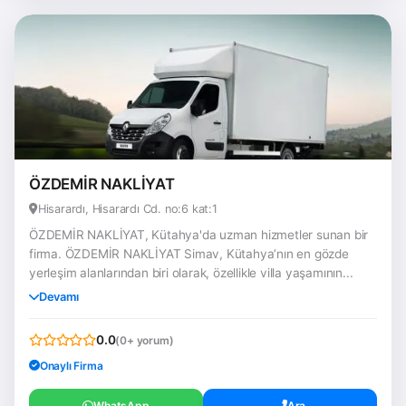
ÖZDEMİR NAKLİYAT
Hisarardı, Hisarardı Cd. no:6 kat:1
ÖZDEMİR NAKLİYAT, Kütahya'da uzman hizmetler sunan bir
firma. ÖZDEMİR NAKLİYAT Simav, Kütahya’nın en gözde
yerleşim alanlarından biri olarak, özellikle villa yaşamının...
Devamı
0.0
(0+ yorum)
Onaylı Firma
WhatsApp
Ara