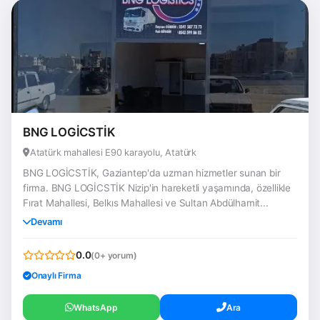
BNG LOGİCSTİK
Atatürk mahallesi E90 karayolu, Atatürk
BNG LOGİCSTİK, Gaziantep'da uzman hizmetler sunan bir
firma. BNG LOGİCSTİK Nizip'in hareketli yaşamında, özellikle
Fırat Mahallesi, Belkıs Mahallesi ve Sultan Abdülhamit...
Devamı
0.0
(0+ yorum)
Onaylı Firma
WhatsApp
Ara