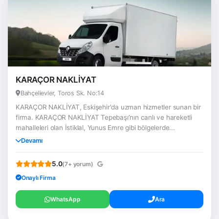
KARAÇOR NAKLİYAT
Bahçelievler, Toros Sk. No:14
KARAÇOR NAKLİYAT, Eskişehir'da uzman hizmetler sunan bir
firma. KARAÇOR NAKLİYAT Tepebaşı’nın canlı ve hareketli
mahalleleri olan İstiklal, Yunus Emre gibi bölgelerde...
Devamı
5.0
(7+ yorum)
Onaylı Firma
WhatsApp
Ara