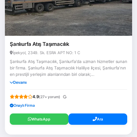
Şanlıurfa Atış Taşımacılık
İpekyol, 2349. Sk. ESRA APT NO: 1 C
Şanlıurfa Atış Taşımacılık, Şanlıurfa'da uzman hizmetler sunan
bir firma. Şanlıurfa Atış Taşımacılık Haliliye ilçesi, Şanlıurfa’nın
en prestijli yerleşim alanlarından biri olarak;...
Devamı
4.9
(27+ yorum)
Onaylı Firma
WhatsApp
Ara