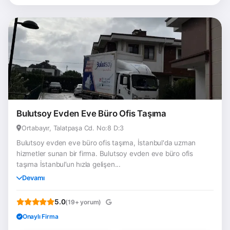
Bulutsoy Evden Eve Büro Ofis Taşıma
Ortabayır, Talatpaşa Cd. No:8 D:3
Bulutsoy evden eve büro ofis taşıma, İstanbul'da uzman
hizmetler sunan bir firma. Bulutsoy evden eve büro ofis
taşıma İstanbul’un hızla gelişen...
Devamı
5.0
(19+ yorum)
Onaylı Firma