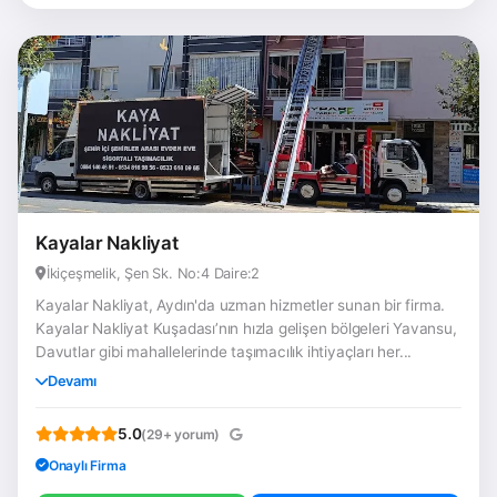
Kayalar Nakliyat
İkiçeşmelik, Şen Sk. No:4 Daire:2
Kayalar Nakliyat, Aydın'da uzman hizmetler sunan bir firma.
Kayalar Nakliyat Kuşadası’nın hızla gelişen bölgeleri Yavansu,
Davutlar gibi mahallelerinde taşımacılık ihtiyaçları her...
Devamı
5.0
(29+ yorum)
Onaylı Firma