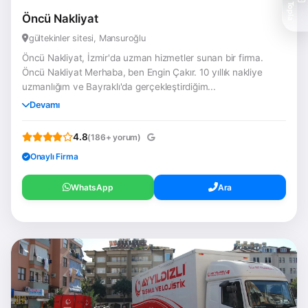
Teklif Topla
Öncü Nakliyat
gültekinler sitesi, Mansuroğlu
Öncü Nakliyat, İzmir'da uzman hizmetler sunan bir firma.
Öncü Nakliyat Merhaba, ben Engin Çakır. 10 yıllık nakliye
uzmanlığım ve Bayraklı'da gerçekleştirdiğim...
Devamı
4.8
(186+ yorum)
Onaylı Firma
WhatsApp
Ara